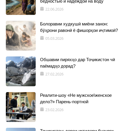
бедностью и надеждой на воду
22.06.2026
Болоравии худкушӣ миёни занон:
бӯҳрони равонӣ ё фишорҳои иҷтимоӣ?
05.03.2026
Обшавии пиряхҳо дар Тоҷикистон чӣ
паёмадҳо дорад?
27.02.2026
Реалити-шоу «Не мужское\женское
дело?» Парень-портной
23.02.2026
Тоҷикистон: дорои иқтидори бузурги