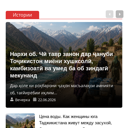
Истории
Нархи об. Чӣ тавр занон дар ҷануби
Тоҷикистон миёни хушксолӣ,
камбизоатӣ ва умед ба об зиндагӣ
мекунанд
Дар ҳоле ки роҳбарони ҷаҳон масъалаҳои амнияти
об, тағйирёбии иқлим...
Вечерка
22.06.2026
Цена воды. Как женщины юга
Таджикистана живут между засухой,