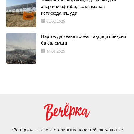
энергияи офтобӣ, вале амалан
истифоданашуда
02.02.2026
Партов дар назди хона: таҳдиди пинҳонӣ
ба саломатӣ
14.01.2026
«Вечёрка» — газета столичных новостей, актуальные