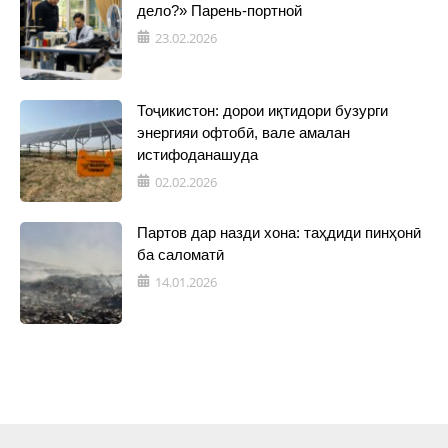
дело?» Парень-портной
23.02.2026
Тоҷикистон: дорои иқтидори бузурги
энергияи офтобӣ, вале амалан
истифоданашуда
02.02.2026
Партов дар назди хона: таҳдиди пинҳонӣ
ба саломатӣ
14.01.2026