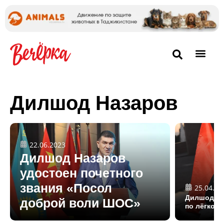
Дилшод Назаров
22.06.2023
Дилшод Назаров
удостоен почетного
звания «Посол
25.04.20
Дилшод На
доброй воли ШОС»
по лёгкой 