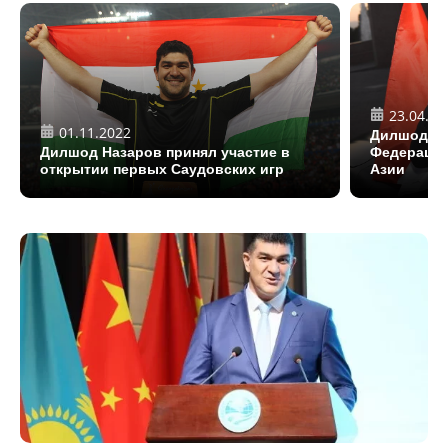
23.04.20
01.11.2022
Дилшод На
Дилшод Назаров принял участие в
Федерацию
открытии первых Саудовских игр
Азии