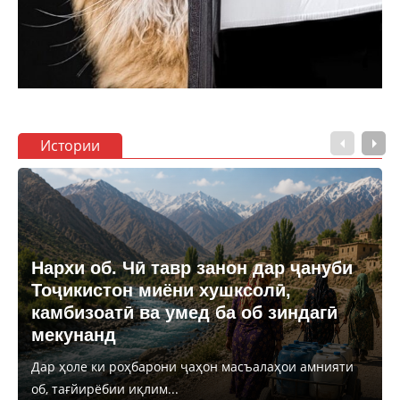
Истории
Нархи об. Чӣ тавр занон дар ҷануби
Тоҷикистон миёни хушксолӣ,
камбизоатӣ ва умед ба об зиндагӣ
мекунанд
Дар ҳоле ки роҳбарони ҷаҳон масъалаҳои амнияти
об, тағйирёбии иқлим...