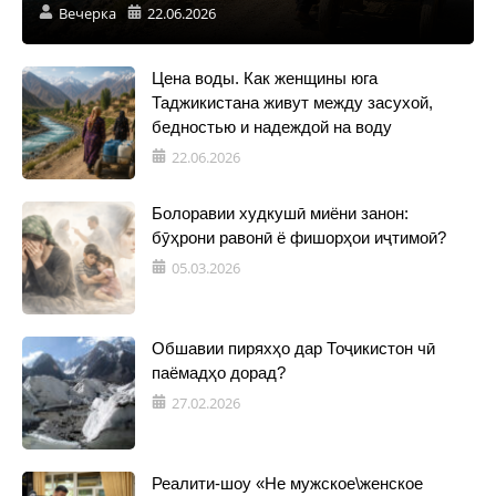
Вечерка
22.06.2026
Цена воды. Как женщины юга
Таджикистана живут между засухой,
бедностью и надеждой на воду
22.06.2026
Болоравии худкушӣ миёни занон:
бӯҳрони равонӣ ё фишорҳои иҷтимоӣ?
05.03.2026
Обшавии пиряхҳо дар Тоҷикистон чӣ
паёмадҳо дорад?
27.02.2026
Реалити-шоу «Не мужское\женское