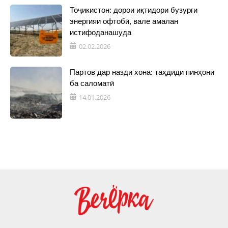
Тоҷикистон: дорои иқтидори бузурги
энергияи офтобӣ, вале амалан
истифоданашуда
02.02.2026
Партов дар назди хона: таҳдиди пинҳонӣ
ба саломатӣ
14.01.2026