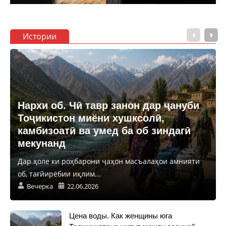
Истории
Нархи об. Чӣ тавр занон дар ҷануби
Тоҷикистон миёни хушксолӣ,
камбизоатӣ ва умед ба об зиндагӣ
мекунанд
Дар ҳоле ки роҳбарони ҷаҳон масъалаҳои амнияти
об, тағйирёбии иқлим...
Вечерка
22.06.2026
Цена воды. Как женщины юга