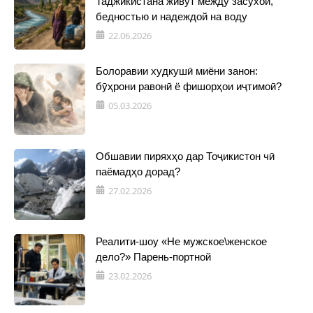
Таджикистана живут между засухой,
бедностью и надеждой на воду
22.06.2026
Болоравии худкушӣ миёни занон:
бӯҳрони равонӣ ё фишорҳои иҷтимоӣ?
05.03.2026
Обшавии пиряхҳо дар Тоҷикистон чӣ
паёмадҳо дорад?
27.02.2026
Реалити-шоу «Не мужское\женское
дело?» Парень-портной
23.02.2026