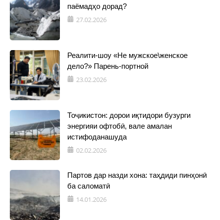
паёмадҳо дорад?
27.02.2026
Реалити-шоу «Не мужское\женское
дело?» Парень-портной
23.02.2026
Тоҷикистон: дорои иқтидори бузурги
энергияи офтобӣ, вале амалан
истифоданашуда
02.02.2026
Партов дар назди хона: таҳдиди пинҳонӣ
ба саломатӣ
14.01.2026