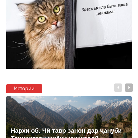
Истории
Нархи об. Чӣ тавр занон дар ҷануби