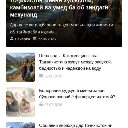
Тоҷикистон миёни хушксолӣ,
камбизоатӣ ва умед ба об зиндагӣ
мекунанд
Дар ҳоле ки роҳбарони ҷаҳон масъалаҳои амнияти
об, тағйирёбии иқлим...
Вечерка
22.06.2026
Цена воды. Как женщины юга
Таджикистана живут между засухой,
бедностью и надеждой на воду
22.06.2026
Болоравии худкушӣ миёни занон:
бӯҳрони равонӣ ё фишорҳои иҷтимоӣ?
05.03.2026
Обшавии пиряхҳо дар Тоҷикистон чӣ