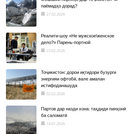
паёмадҳо дорад?
27.02.2026
Реалити-шоу «Не мужское\женское
дело?» Парень-портной
23.02.2026
Тоҷикистон: дорои иқтидори бузурги
энергияи офтобӣ, вале амалан
истифоданашуда
02.02.2026
Партов дар назди хона: таҳдиди пинҳонӣ
ба саломатӣ
14.01.2026