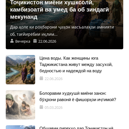
Тоҷикистон миёни хушксолӣ,
камбизоатӣ ва умед ба об зиндагӣ
мекунанд
Дар ҳоле ки роҳбарони ҷаҳон масъалаҳои амнияти
об, тағйирёбии иқлим...
Вечерка
22.06.2026
Цена воды. Как женщины юга
Таджикистана живут между засухой,
бедностью и надеждой на воду
22.06.2026
Болоравии худкушӣ миёни занон:
бӯҳрони равонӣ ё фишорҳои иҷтимоӣ?
05.03.2026
Обшавии пиряхҳо дар Тоҷикистон чӣ