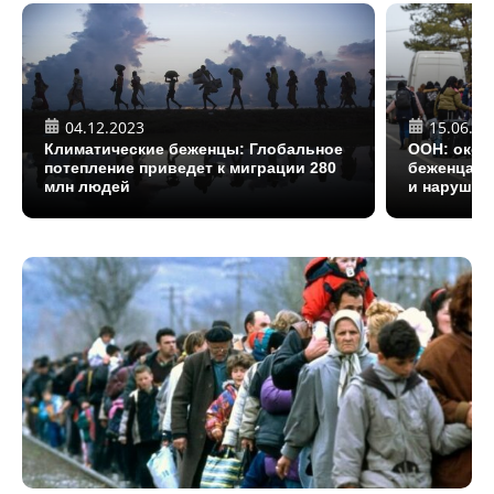
04.12.2023
15.06.20
Климатические беженцы: Глобальное
ООН: около
потепление приведет к миграции 280
беженцами
млн людей
и нарушен