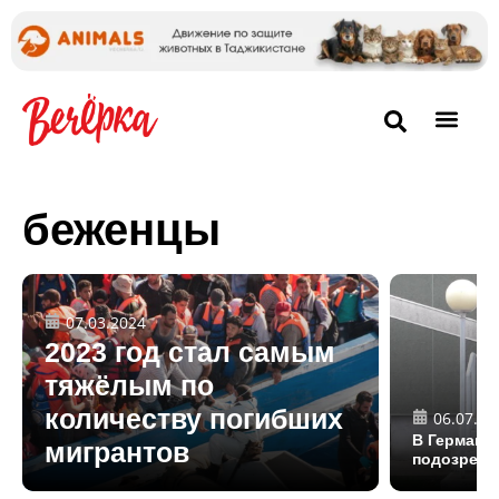
беженцы
07.03.2024
2023 год стал самым
тяжёлым по
количеству погибших
06.07.20
В Германи
мигрантов
подозрева