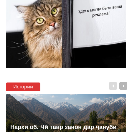
Истории
Нархи об. Чӣ тавр занон дар ҷануби