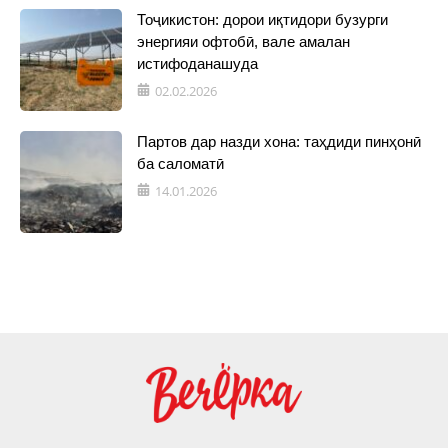
Тоҷикистон: дорои иқтидори бузурги
энергияи офтобӣ, вале амалан
истифоданашуда
02.02.2026
Партов дар назди хона: таҳдиди пинҳонӣ
ба саломатӣ
14.01.2026