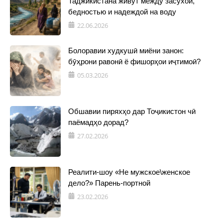
Таджикистана живут между засухой,
бедностью и надеждой на воду
22.06.2026
Болоравии худкушӣ миёни занон:
бӯҳрони равонӣ ё фишорҳои иҷтимоӣ?
05.03.2026
Обшавии пиряхҳо дар Тоҷикистон чӣ
паёмадҳо дорад?
27.02.2026
Реалити-шоу «Не мужское\женское
дело?» Парень-портной
23.02.2026