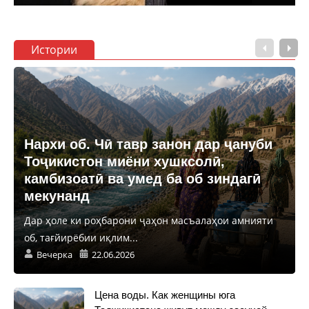
Истории
Нархи об. Чӣ тавр занон дар ҷануби
Тоҷикистон миёни хушксолӣ,
камбизоатӣ ва умед ба об зиндагӣ
мекунанд
Дар ҳоле ки роҳбарони ҷаҳон масъалаҳои амнияти
об, тағйирёбии иқлим...
Вечерка
22.06.2026
Цена воды. Как женщины юга