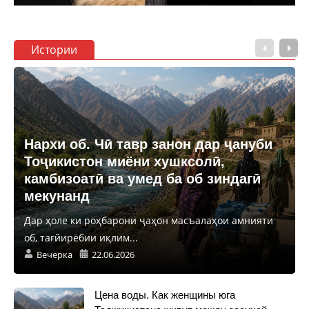
Истории
Нархи об. Чӣ тавр занон дар ҷануби
Тоҷикистон миёни хушксолӣ,
камбизоатӣ ва умед ба об зиндагӣ
мекунанд
Дар ҳоле ки роҳбарони ҷаҳон масъалаҳои амнияти
об, тағйирёбии иқлим...
Вечерка
22.06.2026
Цена воды. Как женщины юга