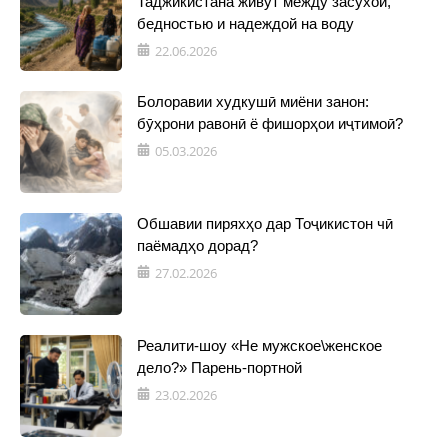
Таджикистана живут между засухой,
бедностью и надеждой на воду
22.06.2026
Болоравии худкушӣ миёни занон:
бӯҳрони равонӣ ё фишорҳои иҷтимоӣ?
05.03.2026
Обшавии пиряхҳо дар Тоҷикистон чӣ
паёмадҳо дорад?
27.02.2026
Реалити-шоу «Не мужское\женское
дело?» Парень-портной
23.02.2026