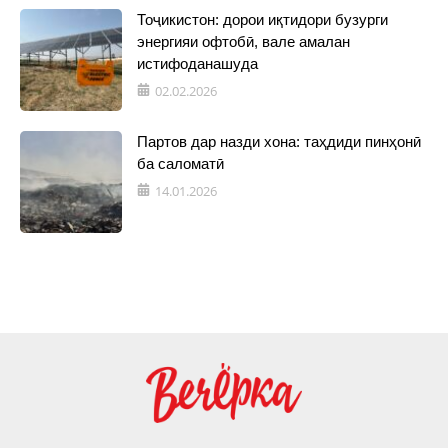
Тоҷикистон: дорои иқтидори бузурги
энергияи офтобӣ, вале амалан
истифоданашуда
02.02.2026
Партов дар назди хона: таҳдиди пинҳонӣ
ба саломатӣ
14.01.2026