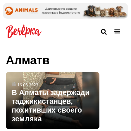
Алматв
16.08.2023
В Алматы задержади
таджикистанцев,
похитивших своего
земляка