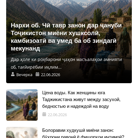
Нархи об. Чӣ тавр занон дар ҷануби
Тоҷикистон миёни хушксолӣ,
камбизоатӣ ва умед ба об зиндагӣ
мекунанд
Дар ҳоле ки роҳбарони ҷаҳон масъалаҳои амнияти
об, тағйирёбии иқлим...
Вечерка
22.06.2026
Цена воды. Как женщины юга
Таджикистана живут между засухой,
бедностью и надеждой на воду
22.06.2026
Болоравии худкушӣ миёни занон:
бӯҳрони равонӣ ё фишорҳои иҷтимоӣ?