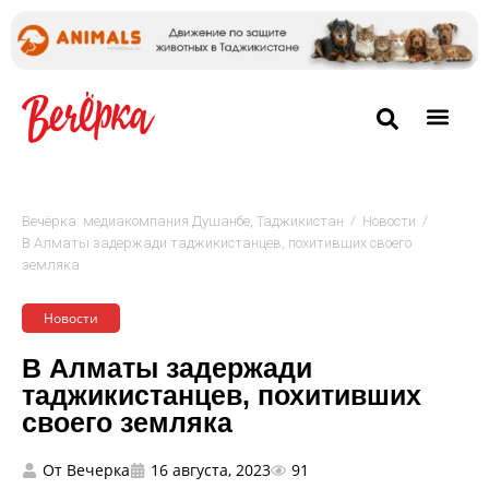
/
/
Вечёрка: медиакомпания Душанбе, Таджикистан
Новости
В Алматы задержади таджикистанцев, похитивших своего
земляка
Новости
В Алматы задержади
таджикистанцев, похитивших
своего земляка
От
Вечерка
16 августа, 2023
91