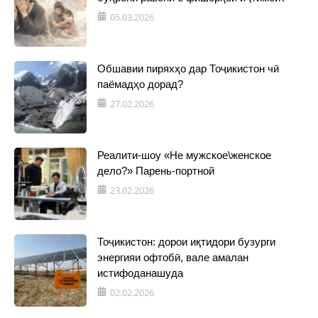
05.03.2026
Обшавии пиряхҳо дар Тоҷикистон чӣ
паёмадҳо дорад?
27.02.2026
Реалити-шоу «Не мужское\женское
дело?» Парень-портной
23.02.2026
Тоҷикистон: дорои иқтидори бузурги
энергияи офтобӣ, вале амалан
истифоданашуда
02.02.2026