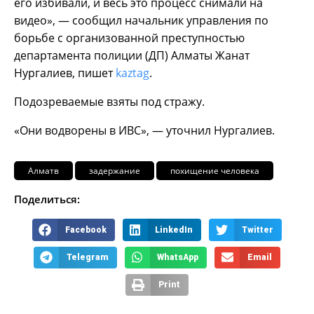
его избивали, и весь это процесс снимали на
видео», — сообщил начальник управления по
борьбе с организованной преступностью
департамента полиции (ДП) Алматы Жанат
Нургалиев, пишет
kaztag
.
Подозреваемые взяты под стражу.
«Они водворены в ИВС», — уточнил Нургалиев.
Алматв
задержание
похищение человека
Поделиться:
Facebook
LinkedIn
Twitter
Telegram
WhatsApp
Email
Print