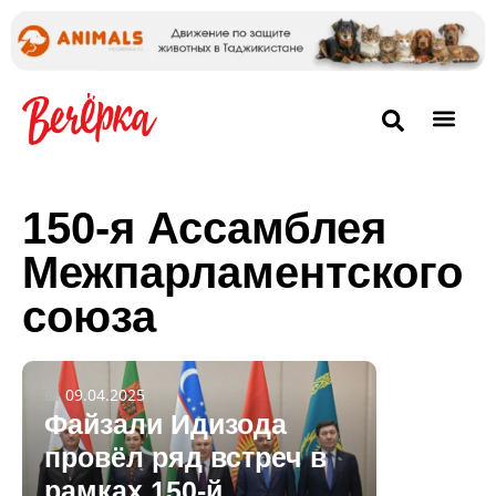
150-я Ассамблея
Межпарламентского
союза
09.04.2025
Файзали Идизода
провёл ряд встреч в
рамках 150-й