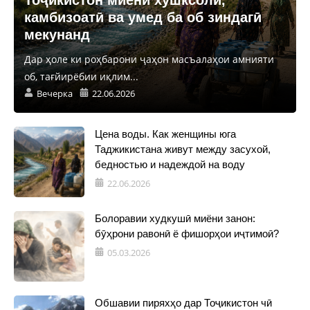
Тоҷикистон миёни хушксолӣ,
камбизоатӣ ва умед ба об зиндагӣ
мекунанд
Дар ҳоле ки роҳбарони ҷаҳон масъалаҳои амнияти
об, тағйирёбии иқлим...
Вечерка
22.06.2026
Цена воды. Как женщины юга
Таджикистана живут между засухой,
бедностью и надеждой на воду
22.06.2026
Болоравии худкушӣ миёни занон:
бӯҳрони равонӣ ё фишорҳои иҷтимоӣ?
05.03.2026
Обшавии пиряхҳо дар Тоҷикистон чӣ