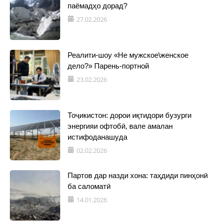
паёмадҳо дорад?
27.02.2026
Реалити-шоу «Не мужское\женское
дело?» Парень-портной
23.02.2026
Тоҷикистон: дорои иқтидори бузурги
энергияи офтобӣ, вале амалан
истифоданашуда
02.02.2026
Партов дар назди хона: таҳдиди пинҳонӣ
ба саломатӣ
14.01.2026