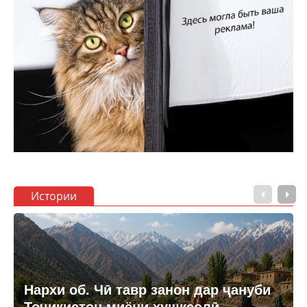
Истории
Нархи об. Чӣ тавр занон дар ҷануби