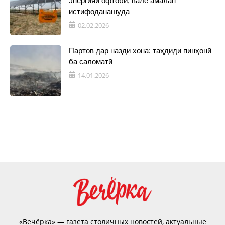
энергияи офтобӣ, вале амалан
истифоданашуда
02.02.2026
Партов дар назди хона: таҳдиди пинҳонӣ
ба саломатӣ
14.01.2026
«Вечёрка» — газета столичных новостей, актуальные