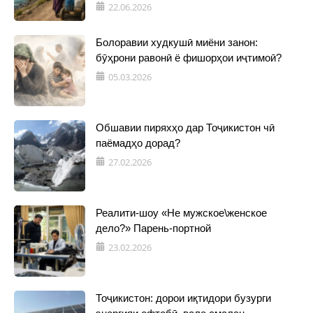
22.06.2026
Болоравии худкушӣ миёни занон:
бӯҳрони равонӣ ё фишорҳои иҷтимоӣ?
05.03.2026
Обшавии пиряхҳо дар Тоҷикистон чӣ
паёмадҳо дорад?
27.02.2026
Реалити-шоу «Не мужское\женское
дело?» Парень-портной
23.02.2026
Тоҷикистон: дорои иқтидори бузурги