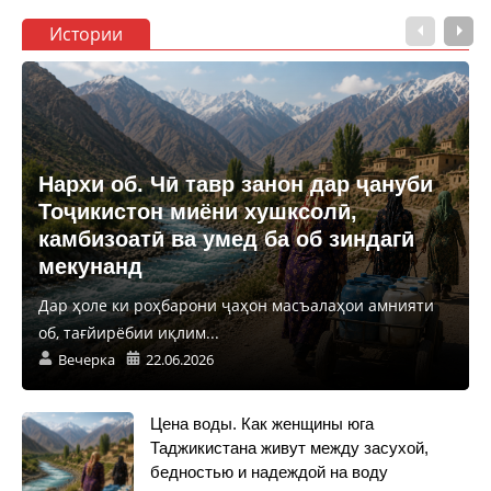
Истории
Нархи об. Чӣ тавр занон дар ҷануби
Тоҷикистон миёни хушксолӣ,
камбизоатӣ ва умед ба об зиндагӣ
мекунанд
Дар ҳоле ки роҳбарони ҷаҳон масъалаҳои амнияти
об, тағйирёбии иқлим...
Вечерка
22.06.2026
Цена воды. Как женщины юга
Таджикистана живут между засухой,
бедностью и надеждой на воду