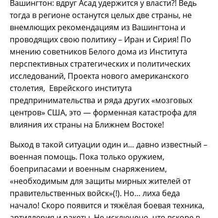
Вашингтон: вдруг Асад удержится у власти?! Ведь
тогда в регионе останутся целых две страны, не
внемлющих рекомендациям из Вашингтона и
проводящих свою политику – Иран и Сирия! По
мнению советников Белого дома из Института
перспективных стратегических и политических
исследований, Проекта нового американского
столетия, Еврейского института
предпринимательства и ряда других «мозговых
центров» США, это — форменная катастрофа для
влияния их страны на Ближнем Востоке!
Выход в такой ситуации один и… давно известный –
военная помощь. Пока только оружием,
боеприпасами и военным снаряжением,
«необходимым для защиты мирных жителей от
правительственных войск»(!). Но… лиха беда
начало! Скоро появится и тяжёлая боевая техника,
артиллерия и ракеты. Не исключено, что вскоре в