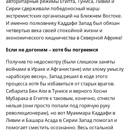
авторитарные режимы Египта, Туниса, Ливии и
Сирии сдерживали победоносный марш
экстремистских организаций на Ближнем Востоке.
И именно полковнику Каддафи Запад был обязан
четвертью века своей спокойной жизни и
экономического хищничества в Северной Африке!
Если не догоним – хотя бы погреемся
Получив по недосмотру (были слишком заняты
войнами в Ираке и Афганистане) или злому умыслу
«арабскую весну», Запад решил в ходе этого
процесса хотя бы избавиться от старых врагов.
Сибарита Бен Али в Тунисе и верного Хосни
Мубарака в Египте к таковым, конечно, отнести
нельзя (они просто попали под горячую руку
революционерам), но вот Муаммара Каддафи в
Ливии и Башара Асада в Сирии Запад помогал и
помогает сместить осознанно. Весь остальной