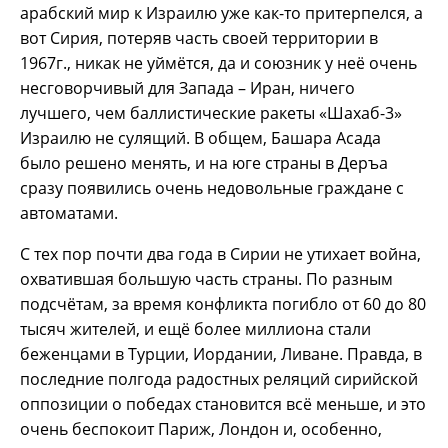
арабский мир к Израилю уже как-то притерпелся, а
вот Сирия, потеряв часть своей территории в
1967г., никак не уймётся, да и союзник у неё очень
несговорчивый для Запада – Иран, ничего
лучшего, чем баллистические ракеты «Шахаб-3»
Израилю не сулящий. В общем, Башара Асада
было решено менять, и на юге страны в Деръа
сразу появились очень недовольные граждане с
автоматами.
С тех пор почти два года в Сирии не утихает война,
охватившая большую часть страны. По разным
подсчётам, за время конфликта погибло от 60 до 80
тысяч жителей, и ещё более миллиона стали
беженцами в Турции, Иордании, Ливане. Правда, в
последние полгода радостных реляций сирийской
оппозиции о победах становится всё меньше, и это
очень беспокоит Париж, Лондон и, особенно,