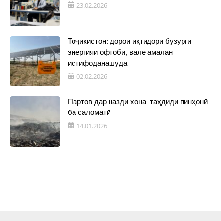
23.02.2026
Тоҷикистон: дорои иқтидори бузурги
энергияи офтобӣ, вале амалан
истифоданашуда
02.02.2026
Партов дар назди хона: таҳдиди пинҳонӣ
ба саломатӣ
14.01.2026