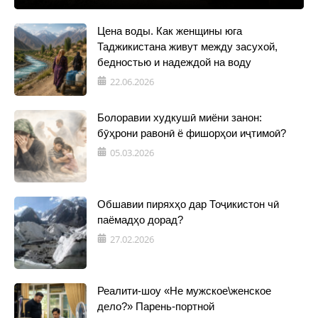
Цена воды. Как женщины юга
Таджикистана живут между засухой,
бедностью и надеждой на воду
22.06.2026
Болоравии худкушӣ миёни занон:
бӯҳрони равонӣ ё фишорҳои иҷтимоӣ?
05.03.2026
Обшавии пиряхҳо дар Тоҷикистон чӣ
паёмадҳо дорад?
27.02.2026
Реалити-шоу «Не мужское\женское
дело?» Парень-портной