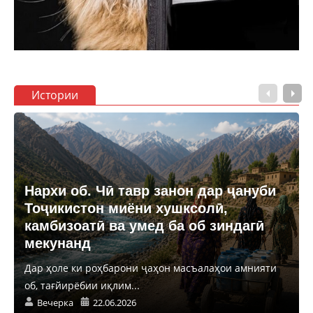
Истории
Нархи об. Чӣ тавр занон дар ҷануби
Тоҷикистон миёни хушксолӣ,
камбизоатӣ ва умед ба об зиндагӣ
мекунанд
Дар ҳоле ки роҳбарони ҷаҳон масъалаҳои амнияти
об, тағйирёбии иқлим...
Вечерка
22.06.2026