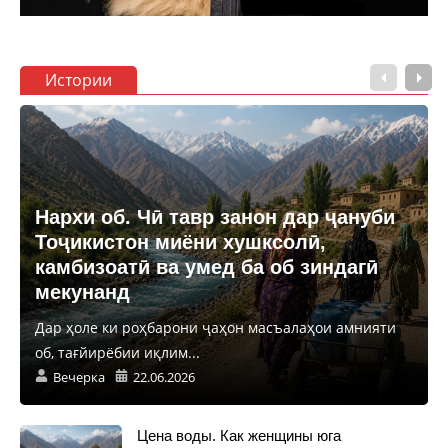
Истории
Нархи об. Чӣ тавр занон дар ҷануби
Тоҷикистон миёни хушксолӣ,
камбизоатӣ ва умед ба об зиндагӣ
мекунанд
Дар ҳоле ки роҳбарони ҷаҳон масъалаҳои амнияти
об, тағйирёбии иқлим...
Вечерка
22.06.2026
Цена воды. Как женщины юга