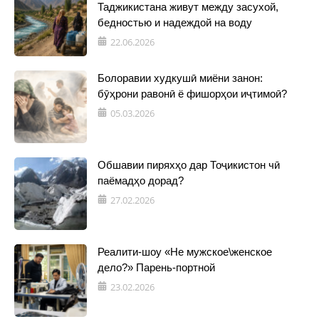
Таджикистана живут между засухой,
бедностью и надеждой на воду
22.06.2026
Болоравии худкушӣ миёни занон:
бӯҳрони равонӣ ё фишорҳои иҷтимоӣ?
05.03.2026
Обшавии пиряхҳо дар Тоҷикистон чӣ
паёмадҳо дорад?
27.02.2026
Реалити-шоу «Не мужское\женское
дело?» Парень-портной
23.02.2026