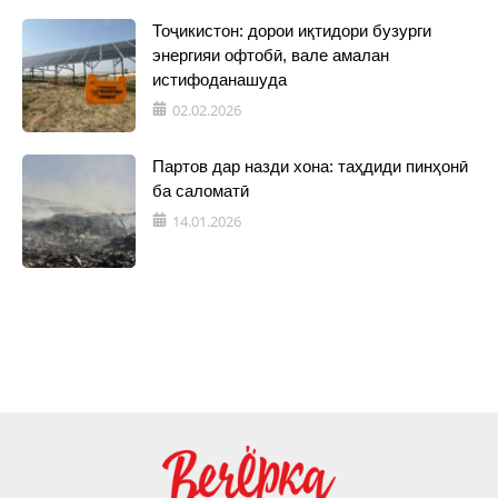
Тоҷикистон: дорои иқтидори бузурги
энергияи офтобӣ, вале амалан
истифоданашуда
02.02.2026
Партов дар назди хона: таҳдиди пинҳонӣ
ба саломатӣ
14.01.2026