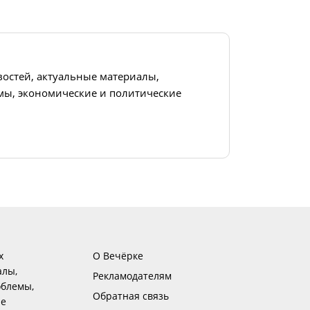
востей, актуальные материалы,
ы, экономические и политические
х
О Вечёрке
алы,
Рекламодателям
блемы,
Обратная связь
ие