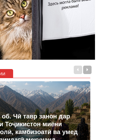
ии
 об. Чӣ тавр занон дар
и Тоҷикистон миёни
олӣ, камбизоатӣ ва умед
 зиндагӣ мекунанд