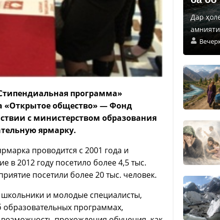
Дар ҳол
амнияти 
Вечер
«Стипендиальная программа»
а «Открытое общество» — Фонд
йствии с министерством образования
ательную ярмарку.
рмарка проводится с 2001 года и
 в 2012 году посетило более 4,5 тыс.
риятие посетили более 20 тыс. человек.
, школьники и молодые специалисты,
б образовательных программах,
 возможность прохождения обучения, как