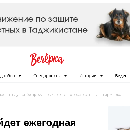
дробно
Спецпроекты
Истории
Видео
преля в Душанбе пройдет ежегодная образовательная ярмарка
йдет ежегодная