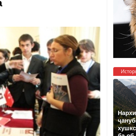
а
Истор
Нархи
ҷануб
хушкс
ба об