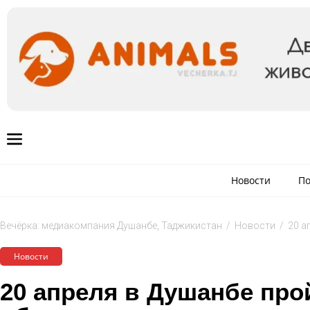
Новости
По
Вечёрка: медиакомпания Душанбе, Таджикистан
/
Новости
/
20 а
Новости
20 апреля в Душанбе про