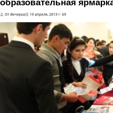
образовательная ярмарк
От
Вечерка
19 апреля, 2013
69