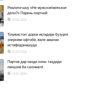
Реалити-шоу «Не мужское\женское
дело?» Парень-портной
23.02.2026
Тоҷикистон: дорои иқтидори бузурги
энергияи офтобӣ, вале амалан
истифоданашуда
02.02.2026
Партов дар назди хона: таҳдиди
пинҳонӣ ба саломатӣ
14.01.2026