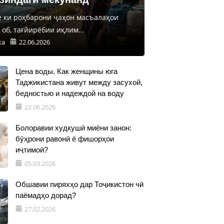
е ки роҳбарони ҷаҳон масъалаҳои
об, тағйирёбии иқлим...
ка
22.06.2026
Цена воды. Как женщины юга
Таджикистана живут между засухой,
бедностью и надеждой на воду
22.06.2026
Болоравии худкушӣ миёни занон:
бӯҳрони равонӣ ё фишорҳои
иҷтимоӣ?
05.03.2026
Обшавии пиряхҳо дар Тоҷикистон чӣ
паёмадҳо дорад?
27.02.2026