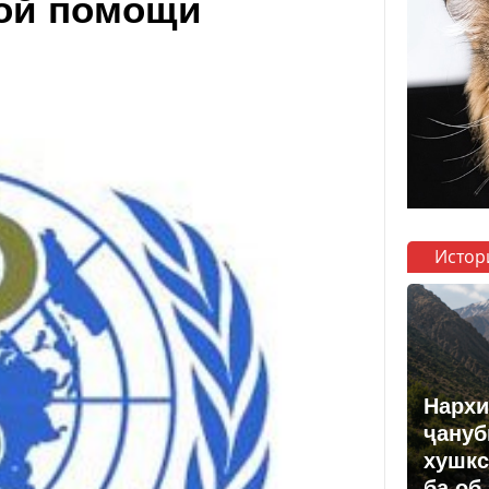
кой помощи
Истор
Нархи
ҷануб
хушкс
ба об