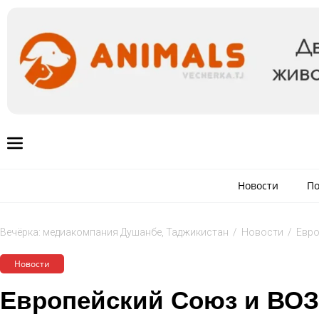
Новости
По
Вечёрка: медиакомпания Душанбе, Таджикистан
/
Новости
/
Евро
Новости
Европейский Союз и ВО