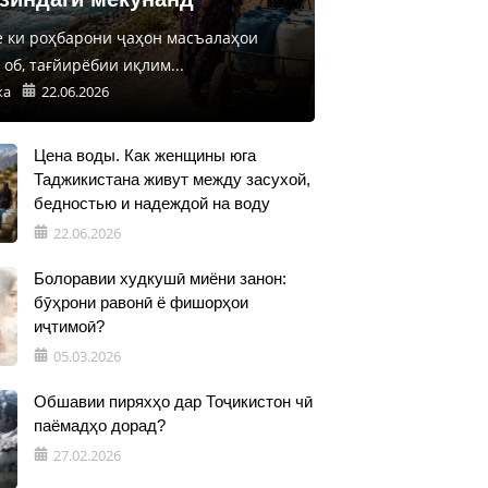
е ки роҳбарони ҷаҳон масъалаҳои
об, тағйирёбии иқлим...
ка
22.06.2026
Цена воды. Как женщины юга
Таджикистана живут между засухой,
бедностью и надеждой на воду
22.06.2026
Болоравии худкушӣ миёни занон:
бӯҳрони равонӣ ё фишорҳои
иҷтимоӣ?
05.03.2026
Обшавии пиряхҳо дар Тоҷикистон чӣ
паёмадҳо дорад?
27.02.2026