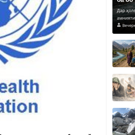
Дар ҳол
амнияти 
Вечер