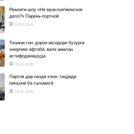
Реалити-шоу «Не мужское\женское
дело?» Парень-портной
23.02.2026
Тоҷикистон: дорои иқтидори бузурги
энергияи офтобӣ, вале амалан
истифоданашуда
02.02.2026
Партов дар назди хона: таҳдиди
пинҳонӣ ба саломатӣ
14.01.2026