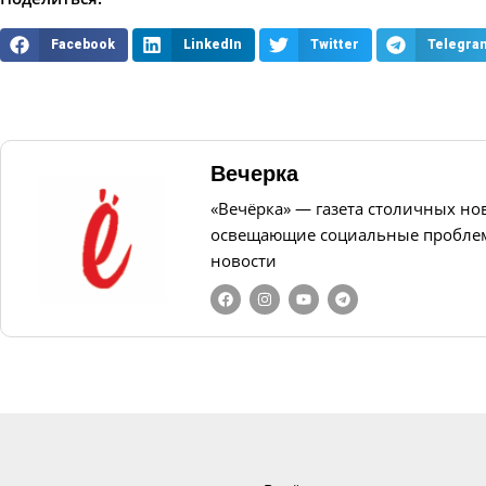
Facebook
LinkedIn
Twitter
Telegra
Вечерка
«Вечёрка» — газета столичных но
освещающие социальные проблем
новости