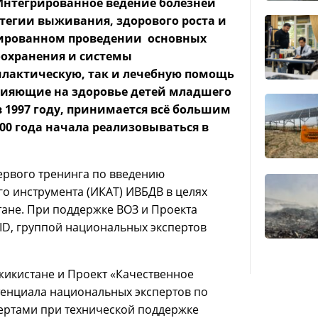
Интегрированное ведение болезней
атегии выживания, здорового роста и
инированном проведении основных
оохранения и системы
илактическую, так и лечебную помощь
лияющие на здоровье детей младшего
в 1997 году, принимается всё большим
000 года начала реализовываться в
первого тренинга по введению
о инструмента (ИКАТ) ИВБДВ в целях
ане. При поддержке ВОЗ и Проекта
ID, группой национальных экспертов
джикистане и Проект «Качественное
тенциала национальных экспертов по
ертами при технической поддержке