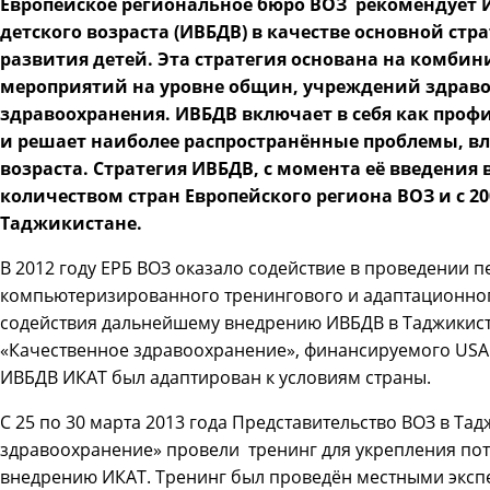
Европейское региональное бюро ВОЗ рекомендует 
детского возраста (ИВБДВ) в качестве основной стр
развития детей. Эта стратегия основана на комб
мероприятий на уровне общин, учреждений здрав
здравоохранения. ИВБДВ включает в себя как проф
и решает наиболее распространённые проблемы, в
возраста. Стратегия ИВБДВ, с момента её введения 
количеством стран Европейского региона ВОЗ и с 2
Таджикистане.
В 2012 году ЕРБ ВОЗ оказало содействие в проведении 
компьютеризированного тренингового и адаптационног
содействия дальнейшему внедрению ИВБДВ в Таджикист
«Качественное здравоохранение», финансируемого USA
ИВБДВ ИКАТ был адаптирован к условиям страны.
С 25 по 30 марта 2013 года Представительство ВОЗ в Та
здравоохранение» провели тренинг для укрепления по
внедрению ИКАТ. Тренинг был проведён местными эксп