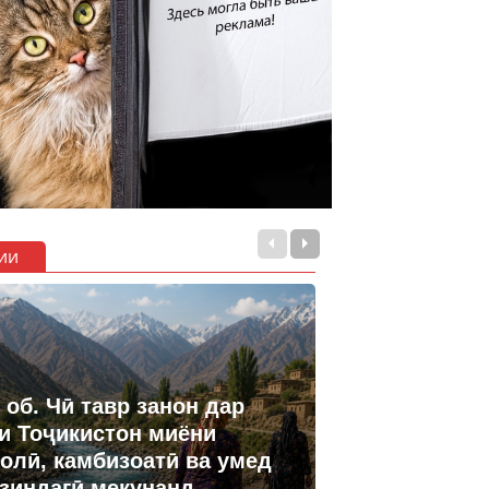
ии
 об. Чӣ тавр занон дар
и Тоҷикистон миёни
олӣ, камбизоатӣ ва умед
 зиндагӣ мекунанд