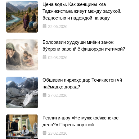
Цена воды. Как женщины юга
Таджикистана живут между засухой,
бедностью и надеждой на воду
22.06.2026
Болоравии худкушӣ миёни занон:
бӯҳрони равонӣ ё фишорҳои иҷтимоӣ?
05.03.2026
Обшавии пиряхҳо дар Тоҷикистон чӣ
паёмадҳо дорад?
27.02.2026
Реалити-шоу «Не мужское\женское
дело?» Парень-портной
23.02.2026