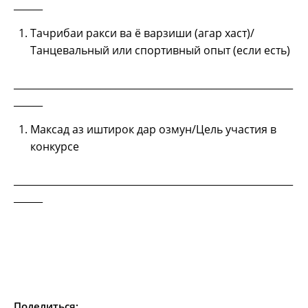
______
Тачрибаи ракси ва ё варзиши (агар хаст)/
Танцевальный или спортивный опыт (если есть)
__________________________________________________________
______
Максад аз иштирок дар озмун/Цель участия в
конкурсе
__________________________________________________________
______
Поделиться: