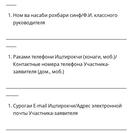
_____
Ном ва насаби рохбари синф/Ф.И. классного
руководителя
__________________________________________________________
_____
Раками телефони Иштирокчи (хонаги, моб.)/
Контактные номера телефона Участника-
заявителя (дом., моб.)
__________________________________________________________
______
Сурогаи E-mail Иштирокчи/Адрес электронной
почты Участника-заявителя
__________________________________________________________