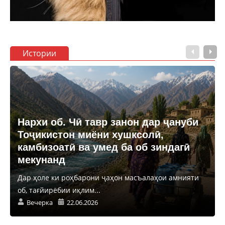
Истории
Нархи об. Чӣ тавр занон дар ҷануби
Тоҷикистон миёни хушксолӣ,
камбизоатӣ ва умед ба об зиндагӣ
мекунанд
Дар ҳоле ки роҳбарони ҷаҳон масъалаҳои амнияти
об, тағйирёбии иқлим...
Вечерка
22.06.2026