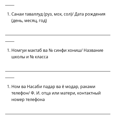
_____
Санаи таваллуд (руз, мох, сол)/ Дата рождения
(день, месяц, год)
__________________________________________________________
_____
Номгуи мактаб ва № синфи хониш/ Название
школы и № класса
__________________________________________________________
_____
Ном ва Насаби падар ва ё модар, раками
телефон/ Ф. И. отца или матери, контактный
номер телефона
__________________________________________________________