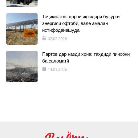
Тоҷикистон: дорои иқтидори бузурги
энергияи офтобӣ, вале амалан
истифоданашуда
02.02.2026
Партов дар назди хона: таҳдиди пинҳонӣ
ба саломатӣ
14.01.2026