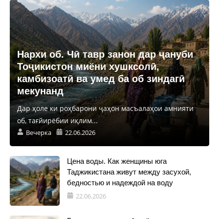
Нархи об. Чӣ тавр занон дар ҷануби
Тоҷикистон миёни хушксолӣ,
камбизоатӣ ва умед ба об зиндагӣ
мекунанд
Дар ҳоле ки роҳбарони ҷаҳон масъалаҳои амнияти
об, тағйирёбии иқлим...
Вечерка
22.06.2026
Цена воды. Как женщины юга
Таджикистана живут между засухой,
бедностью и надеждой на воду
22.06.2026