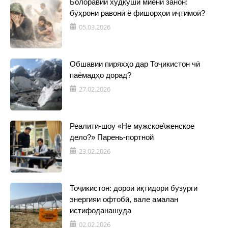
Болоравии худкушӣ миёни занон:
бӯҳрони равонӣ ё фишорҳои иҷтимоӣ?
05.03.2026
Обшавии пиряхҳо дар Тоҷикистон чӣ
паёмадҳо дорад?
27.02.2026
Реалити-шоу «Не мужское\женское
дело?» Парень-портной
23.02.2026
Тоҷикистон: дорои иқтидори бузурги
энергияи офтобӣ, вале амалан
истифоданашуда
02.02.2026