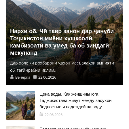
Нархи об. Чӣ тавр занон дар ҷануби
Тоҷикистон миёни хушксолӣ,
камбизоатӣ ва умед ба об зиндагӣ
мекунанд
Дар ҳоле ки роҳбарони ҷаҳон масъалаҳои амнияти
об, тағйирёбии иқлим...
Вечерка
22.06.2026
Цена воды. Как женщины юга
Таджикистана живут между засухой,
бедностью и надеждой на воду
22.06.2026