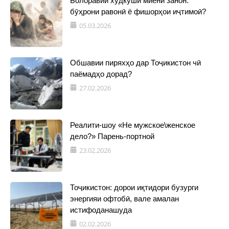
Болоравии худкушӣ миёни занон:
бӯҳрони равонӣ ё фишорҳои иҷтимоӣ?
05.03.2026
Обшавии пиряхҳо дар Тоҷикистон чӣ
паёмадҳо дорад?
27.02.2026
Реалити-шоу «Не мужское\женское
дело?» Парень-портной
23.02.2026
Тоҷикистон: дорои иқтидори бузурги
энергияи офтобӣ, вале амалан
истифоданашуда
02.02.2026