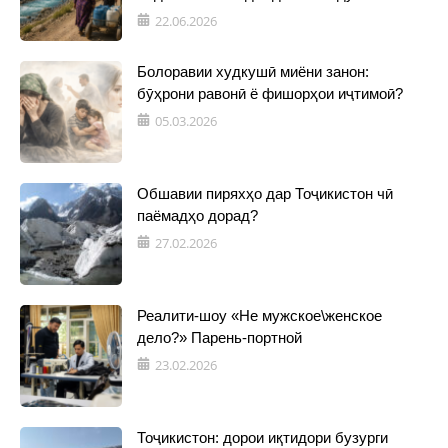
22.06.2026
Болоравии худкушӣ миёни занон:
бӯҳрони равонӣ ё фишорҳои иҷтимоӣ?
05.03.2026
Обшавии пиряхҳо дар Тоҷикистон чӣ
паёмадҳо дорад?
27.02.2026
Реалити-шоу «Не мужское\женское
дело?» Парень-портной
23.02.2026
Тоҷикистон: дорои иқтидори бузурги