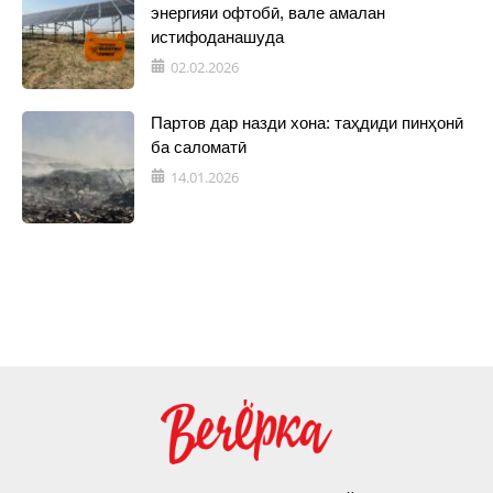
энергияи офтобӣ, вале амалан
истифоданашуда
02.02.2026
Партов дар назди хона: таҳдиди пинҳонӣ
ба саломатӣ
14.01.2026