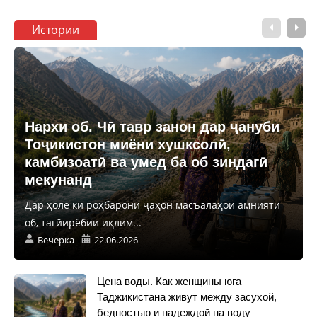
Истории
Нархи об. Чӣ тавр занон дар ҷануби
Тоҷикистон миёни хушксолӣ,
камбизоатӣ ва умед ба об зиндагӣ
мекунанд
Дар ҳоле ки роҳбарони ҷаҳон масъалаҳои амнияти
об, тағйирёбии иқлим...
Вечерка
22.06.2026
Цена воды. Как женщины юга
Таджикистана живут между засухой,
бедностью и надеждой на воду