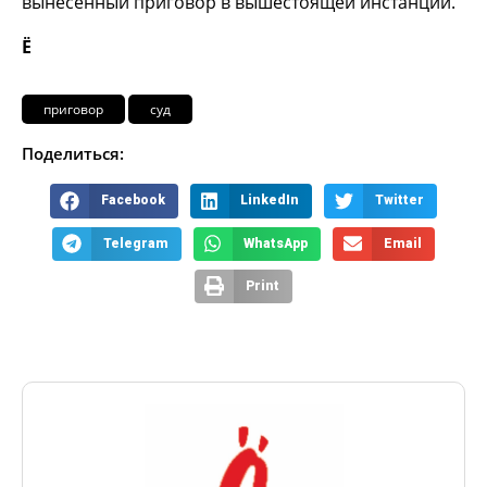
вынесенный приговор в вышестоящей инстанции.
Ё
приговор
суд
Поделиться:
Facebook
LinkedIn
Twitter
Telegram
WhatsApp
Email
Print