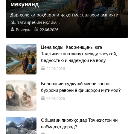
мекунанд
Дар ҳоле ки роҳбарони ҷаҳон масъалаҳои амнияти
об, тағйирёбии иқлим...
Вечерка
22.06.2026
Цена воды. Как женщины юга
Таджикистана живут между засухой,
бедностью и надеждой на воду
22.06.2026
Болоравии худкушӣ миёни занон:
бӯҳрони равонӣ ё фишорҳои иҷтимоӣ?
05.03.2026
Обшавии пиряхҳо дар Тоҷикистон чӣ
паёмадҳо дорад?