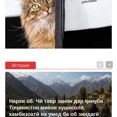
Истории
Нархи об. Чӣ тавр занон дар ҷануби
Тоҷикистон миёни хушксолӣ,
камбизоатӣ ва умед ба об зиндагӣ