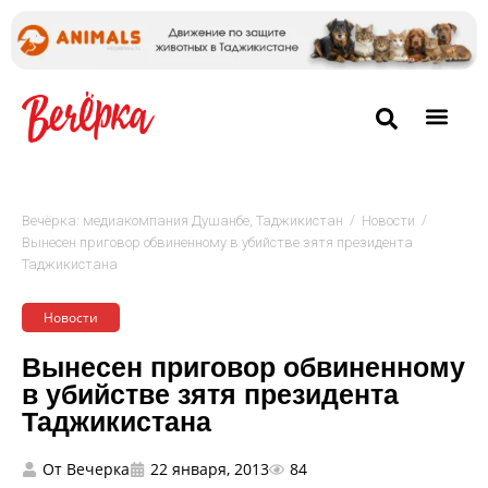
/
/
Вечёрка: медиакомпания Душанбе, Таджикистан
Новости
Вынесен приговор обвиненному в убийстве зятя президента
Таджикистана
Новости
Вынесен приговор обвиненному
в убийстве зятя президента
Таджикистана
От
Вечерка
22 января, 2013
84