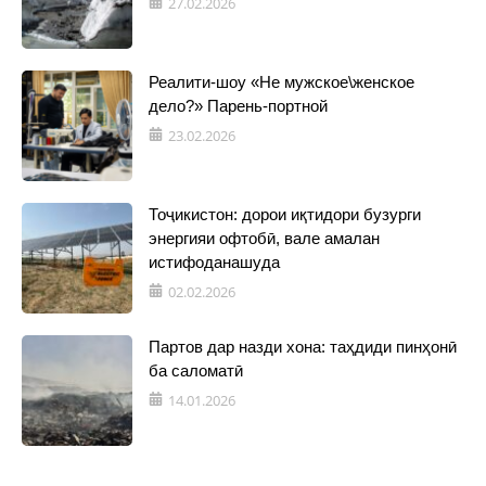
27.02.2026
Реалити-шоу «Не мужское\женское
дело?» Парень-портной
23.02.2026
Тоҷикистон: дорои иқтидори бузурги
энергияи офтобӣ, вале амалан
истифоданашуда
02.02.2026
Партов дар назди хона: таҳдиди пинҳонӣ
ба саломатӣ
14.01.2026