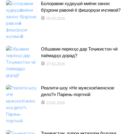
Болоравии худкушӣ миёни занон:
бӯҳрони равонӣ ё фишорҳои иҷтимоӣ?
05.03.2026
Обшавии пиряхҳо дар Тоҷикистон чӣ
паёмадҳо дорад?
27.02.2026
Реалити-шоу «Не мужское\женское
дело?» Парень-портной
23.02.2026
Тоҷикистон: дорои иқтидори бузурги