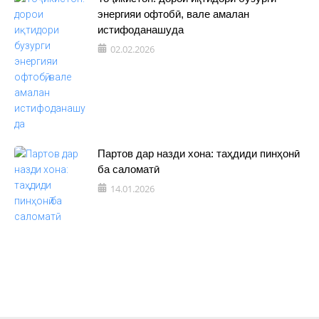
энергияи офтобӣ, вале амалан
истифоданашуда
02.02.2026
Партов дар назди хона: таҳдиди пинҳонӣ
ба саломатӣ
14.01.2026