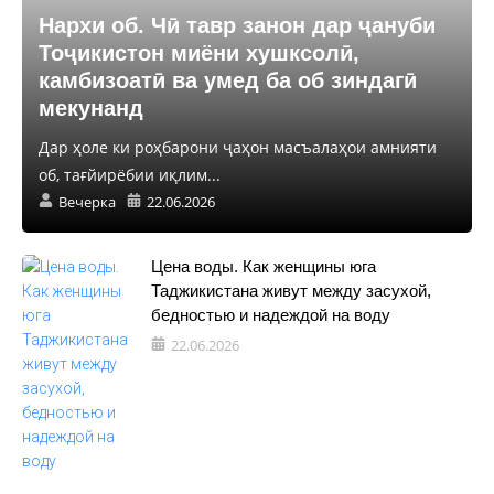
Нархи об. Чӣ тавр занон дар ҷануби
Тоҷикистон миёни хушксолӣ,
камбизоатӣ ва умед ба об зиндагӣ
мекунанд
Дар ҳоле ки роҳбарони ҷаҳон масъалаҳои амнияти
об, тағйирёбии иқлим...
Вечерка
22.06.2026
Цена воды. Как женщины юга
Таджикистана живут между засухой,
бедностью и надеждой на воду
22.06.2026