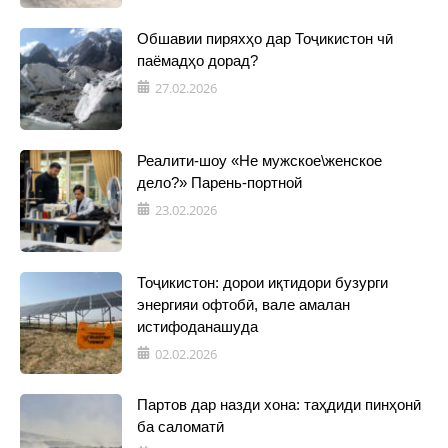
Обшавии пиряхҳо дар Тоҷикистон чӣ
паёмадҳо дорад?
27.02.2026
Реалити-шоу «Не мужское\женское
дело?» Парень-портной
23.02.2026
Тоҷикистон: дорои иқтидори бузурги
энергияи офтобӣ, вале амалан
истифоданашуда
02.02.2026
Партов дар назди хона: таҳдиди пинҳонӣ
ба саломатӣ