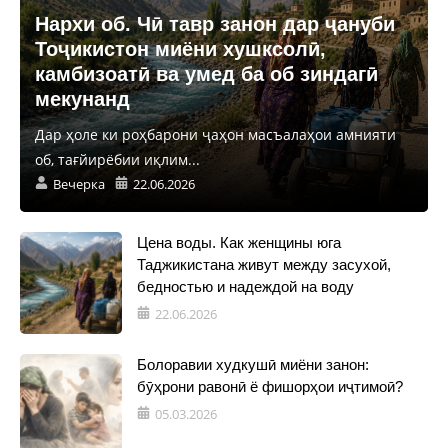
Нархи об. Чӣ тавр занон дар ҷануби
Тоҷикистон миёни хушксолӣ,
камбизоатӣ ва умед ба об зиндагӣ
мекунанд
Дар ҳоле ки роҳбарони ҷаҳон масъалаҳои амнияти
об, тағйирёбии иқлим...
Вечерка
22.06.2026
Цена воды. Как женщины юга
Таджикистана живут между засухой,
бедностью и надеждой на воду
22.06.2026
Болоравии худкушӣ миёни занон:
бӯҳрони равонӣ ё фишорҳои иҷтимоӣ?
05.03.2026