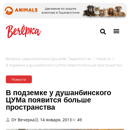
/
/
Вечёрка: медиакомпания Душанбе, Таджикистан
Новости
В подземке у душанбинского ЦУМа появится больше пространства
Новости
В подземке у душанбинского
ЦУМа появится больше
пространства
От
Вечерка
14 января, 2013
49