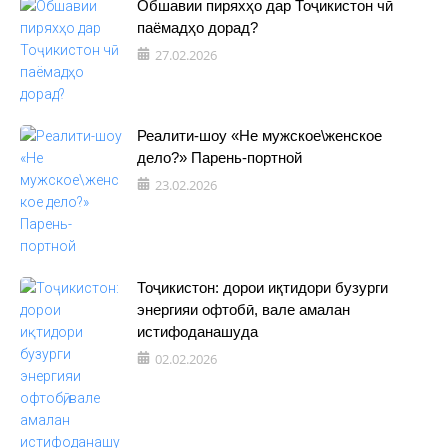
Обшавии пиряхҳо дар Тоҷикистон чӣ
паёмадҳо дорад?
27.02.2026
Реалити-шоу «Не мужское\женское
дело?» Парень-портной
23.02.2026
Тоҷикистон: дорои иқтидори бузурги
энергияи офтобӣ, вале амалан
истифоданашуда
02.02.2026