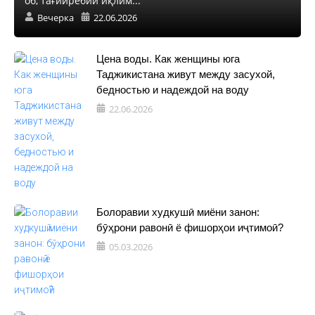
об, тағйирёбии иқлим...
Вечерка
22.06.2026
Цена воды. Как женщины юга
Таджикистана живут между засухой,
бедностью и надеждой на воду
22.06.2026
Болоравии худкушӣ миёни занон:
бӯҳрони равонӣ ё фишорҳои иҷтимоӣ?
05.03.2026