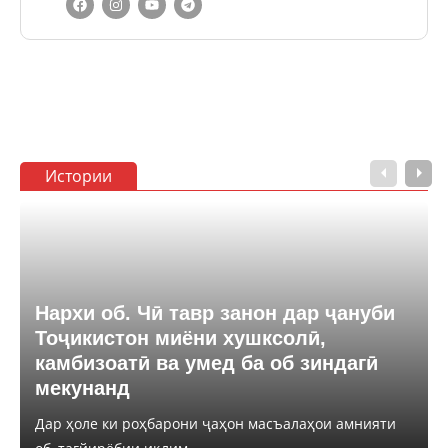
Истории
Нархи об. Чӣ тавр занон дар ҷануби
Тоҷикистон миёни хушксолӣ,
камбизоатӣ ва умед ба об зиндагӣ
мекунанд
Дар ҳоле ки роҳбарони ҷаҳон масъалаҳои амнияти