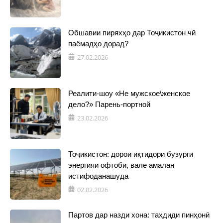
Обшавии пиряхҳо дар Тоҷикистон чӣ
паёмадҳо дорад?
27.02.2026
Реалити-шоу «Не мужское\женское
дело?» Парень-портной
23.02.2026
Тоҷикистон: дорои иқтидори бузурги
энергияи офтобӣ, вале амалан
истифоданашуда
02.02.2026
Партов дар назди хона: таҳдиди пинҳонӣ