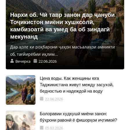
Нархи об. Чӣ тавр занон дар ҷануби
Тоҷикистон миёни хушксолӣ,
камбизоатӣ ва умед ба об зиндагӣ
мекунанд
Дар ҳоле ки роҳбарони ҷаҳон масъалаҳои амнияти
об, тағйирёбии иқлим...
Вечерка
22.06.2026
Цена воды. Как женщины юга
Таджикистана живут между засухой,
бедностью и надеждой на воду
22.06.2026
Болоравии худкушӣ миёни занон:
бӯҳрони равонӣ ё фишорҳои иҷтимоӣ?
05.03.2026