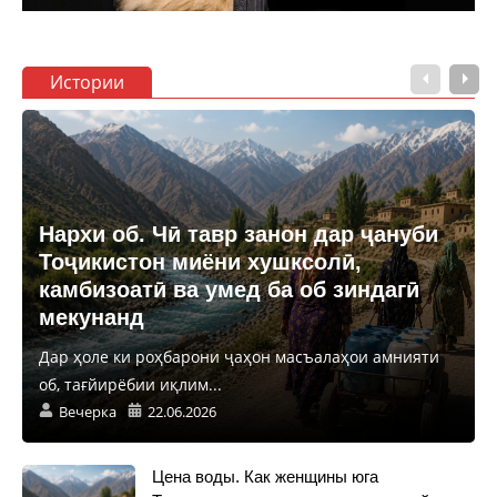
Истории
Нархи об. Чӣ тавр занон дар ҷануби
Тоҷикистон миёни хушксолӣ,
камбизоатӣ ва умед ба об зиндагӣ
мекунанд
Дар ҳоле ки роҳбарони ҷаҳон масъалаҳои амнияти
об, тағйирёбии иқлим...
Вечерка
22.06.2026
Цена воды. Как женщины юга