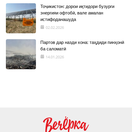
Тоҷикистон: дорои иқтидори бузурги
энергияи офтобӣ, вале амалан
истифоданашуда
02.02.2026
Партов дар назди хона: таҳдиди пинҳонӣ
ба саломатӣ
14.01.2026