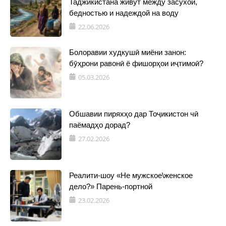
Таджикистана живут между засухой,
бедностью и надеждой на воду
22.06.2026
Болоравии худкушӣ миёни занон:
бӯҳрони равонӣ ё фишорҳои иҷтимоӣ?
05.03.2026
Обшавии пиряхҳо дар Тоҷикистон чӣ
паёмадҳо дорад?
27.02.2026
Реалити-шоу «Не мужское\женское
дело?» Парень-портной
23.02.2026