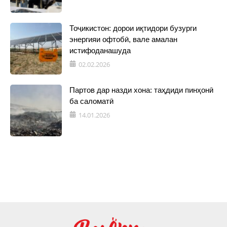
Тоҷикистон: дорои иқтидори бузурги
энергияи офтобӣ, вале амалан
истифоданашуда
02.02.2026
Партов дар назди хона: таҳдиди пинҳонӣ
ба саломатӣ
14.01.2026