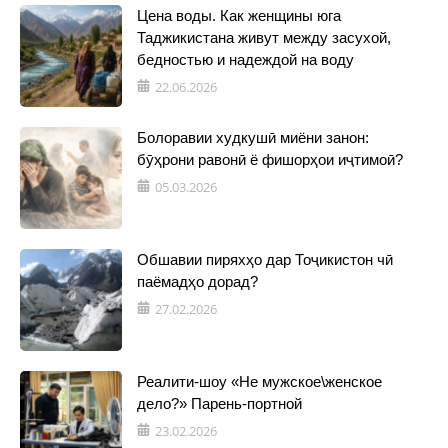
Цена воды. Как женщины юга
Таджикистана живут между засухой,
бедностью и надеждой на воду
22.06.2026
Болоравии худкушӣ миёни занон:
бӯҳрони равонӣ ё фишорҳои иҷтимоӣ?
05.03.2026
Обшавии пиряхҳо дар Тоҷикистон чӣ
паёмадҳо дорад?
27.02.2026
Реалити-шоу «Не мужское\женское
дело?» Парень-портной
23.02.2026