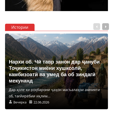
Истории
Нархи об. Чӣ тавр занон дар ҷануби
Тоҷикистон миёни хушксолӣ,
камбизоатӣ ва умед ба об зиндагӣ
мекунанд
Дар ҳоле ки роҳбарони ҷаҳон масъалаҳои амнияти
об, тағйирёбии иқлим...
Вечерка
22.06.2026