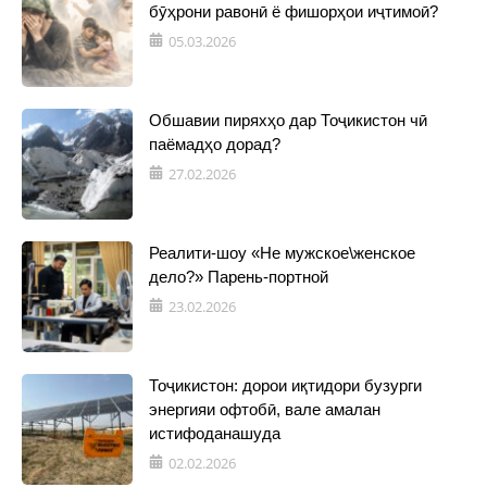
бӯҳрони равонӣ ё фишорҳои иҷтимоӣ?
05.03.2026
Обшавии пиряхҳо дар Тоҷикистон чӣ
паёмадҳо дорад?
27.02.2026
Реалити-шоу «Не мужское\женское
дело?» Парень-портной
23.02.2026
Тоҷикистон: дорои иқтидори бузурги
энергияи офтобӣ, вале амалан
истифоданашуда
02.02.2026