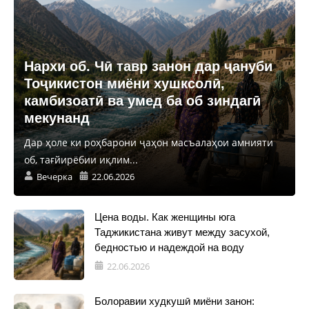
Нархи об. Чӣ тавр занон дар ҷануби
Тоҷикистон миёни хушксолӣ,
камбизоатӣ ва умед ба об зиндагӣ
мекунанд
Дар ҳоле ки роҳбарони ҷаҳон масъалаҳои амнияти
об, тағйирёбии иқлим...
Вечерка
22.06.2026
Цена воды. Как женщины юга
Таджикистана живут между засухой,
бедностью и надеждой на воду
22.06.2026
Болоравии худкушӣ миёни занон: