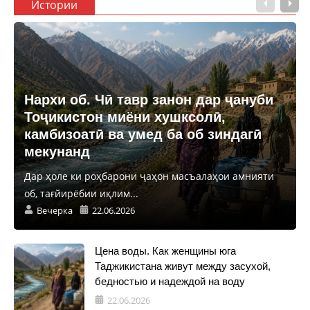
Истории
Нархи об. Чӣ тавр занон дар ҷануби
Тоҷикистон миёни хушксолӣ,
камбизоатӣ ва умед ба об зиндагӣ
мекунанд
Дар ҳоле ки роҳбарони ҷаҳон масъалаҳои амнияти
об, тағйирёбии иқлим...
Вечерка
22.06.2026
Цена воды. Как женщины юга
Таджикистана живут между засухой,
бедностью и надеждой на воду
22.06.2026