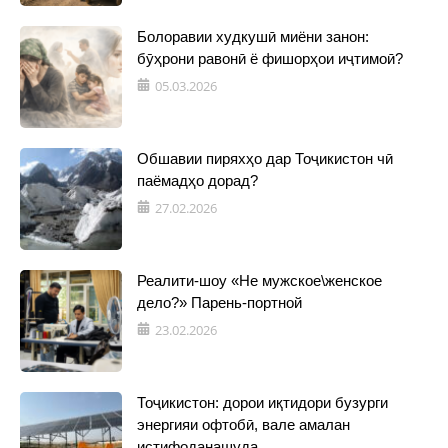
Болоравии худкушӣ миёни занон:
бӯҳрони равонӣ ё фишорҳои иҷтимоӣ?
05.03.2026
Обшавии пиряхҳо дар Тоҷикистон чӣ
паёмадҳо дорад?
27.02.2026
Реалити-шоу «Не мужское\женское
дело?» Парень-портной
23.02.2026
Тоҷикистон: дорои иқтидори бузурги
энергияи офтобӣ, вале амалан
истифоданашуда