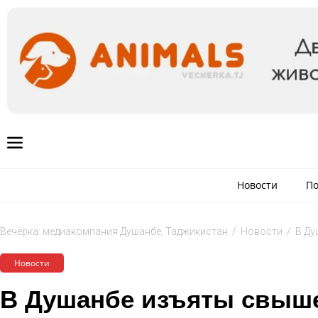
Новости
По
Вечёрка: медиакомпания Душанбе, Таджикистан
/
Новости
/
В Ду
Новости
В Душанбе изъяты свыше