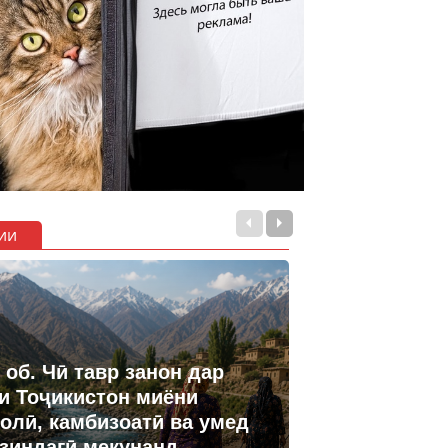
ии
 об. Чӣ тавр занон дар
и Тоҷикистон миёни
олӣ, камбизоатӣ ва умед
 зиндагӣ мекунанд