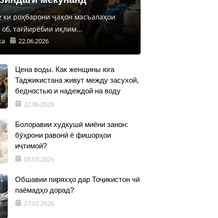
е ки роҳбарони ҷаҳон масъалаҳои
об, тағйирёбии иқлим...
ка
22.06.2026
Цена воды. Как женщины юга
Таджикистана живут между засухой,
бедностью и надеждой на воду
22.06.2026
Болоравии худкушӣ миёни занон:
бӯҳрони равонӣ ё фишорҳои
иҷтимоӣ?
05.03.2026
Обшавии пиряхҳо дар Тоҷикистон чӣ
паёмадҳо дорад?
27.02.2026