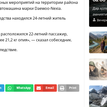
скных мероприятий на территории района
автомашина марки Daewoo-Nexia.
Дар ҳол
амнияти 
дства находился 24-летний житель
Вечер
 расположился 22-летний пассажир,
 21,2 кг опия», — сказал собеседник.
ледствие.
m
WhatsApp
Email
Print