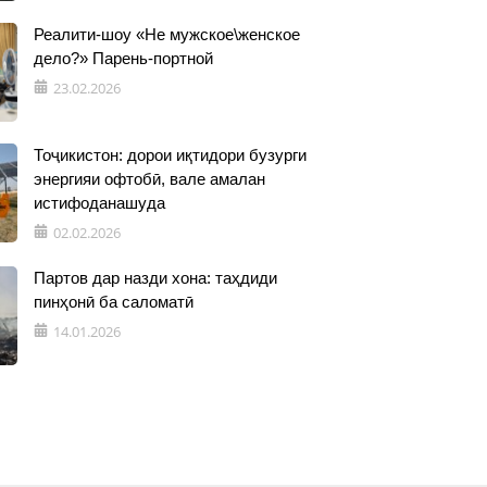
Реалити-шоу «Не мужское\женское
дело?» Парень-портной
23.02.2026
Тоҷикистон: дорои иқтидори бузурги
энергияи офтобӣ, вале амалан
истифоданашуда
02.02.2026
Партов дар назди хона: таҳдиди
пинҳонӣ ба саломатӣ
14.01.2026