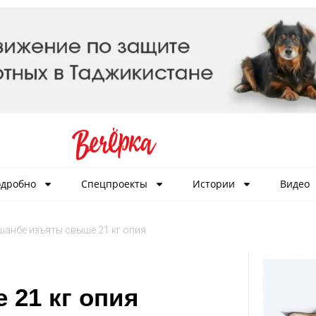
дробно
Спецпроекты
Истории
Видео
шанбе изъяты свыше 21 кг опия
 21 кг опия