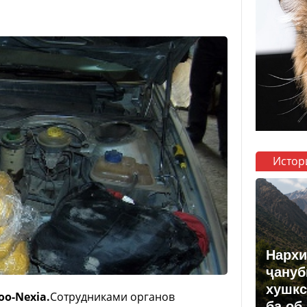
Истор
Нархи
ҷануб
хушкс
o-Nexia.
Сотрудниками органов
ба об