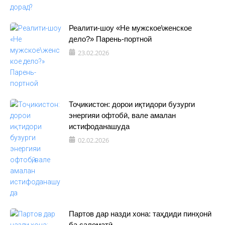
Реалити-шоу «Не мужское\женское
дело?» Парень-портной
23.02.2026
Тоҷикистон: дорои иқтидори бузурги
энергияи офтобӣ, вале амалан
истифоданашуда
02.02.2026
Партов дар назди хона: таҳдиди пинҳонӣ
ба саломатӣ