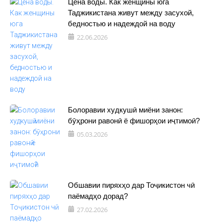
Цена воды. Как женщины юга
Таджикистана живут между засухой,
бедностью и надеждой на воду
22.06.2026
Болоравии худкушӣ миёни занон:
бӯҳрони равонӣ ё фишорҳои иҷтимоӣ?
05.03.2026
Обшавии пиряхҳо дар Тоҷикистон чӣ
паёмадҳо дорад?
27.02.2026