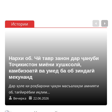
Истории
Нархи об. Чӣ тавр занон дар ҷануби
Тоҷикистон миёни хушксолӣ,
камбизоатӣ ва умед ба об зиндагӣ
мекунанд
Дар ҳоле ки роҳбарони ҷаҳон масъалаҳои амнияти
об, тағйирёбии иқлим...
Вечерка
22.06.2026