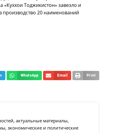
 а «Куххои Тоджикистон» завезло и
ав производство 20 наименований
m
WhatsApp
Email
Print
востей, актуальные материалы,
ы, экономические и политические