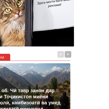
ии
 об. Чӣ тавр занон дар
и Тоҷикистон миёни
олӣ, камбизоатӣ ва умед
 зиндагӣ мекунанд