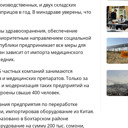
роизводственных, и двух складских
прицов в год. В минздраве уверены, что
мы здравоохранения, обеспечение
риоритетным направлением социальной
спублики предпринимает все меры для
ан зависит от импорта медицинского
седник.
15 частных компаний занимаются
 и медицинских препаратов. Только за
о и модернизация таких предприятий на
троены свыше 400 человек.
здания предприятия по переработке
ни, импортировав оборудование из Китая.
разовано в Бохтарском районе
рудование на сумму 200 тыс. сомони,