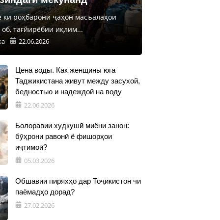
е ки роҳбарони ҷаҳон масъалаҳои
об, тағйирёбии иқлим...
ка
22.06.2026
Цена воды. Как женщины юга
Таджикистана живут между засухой,
бедностью и надеждой на воду
22.06.2026
Болоравии худкушӣ миёни занон:
бӯҳрони равонӣ ё фишорҳои
иҷтимоӣ?
05.03.2026
Обшавии пиряхҳо дар Тоҷикистон чӣ
паёмадҳо дорад?
27.02.2026