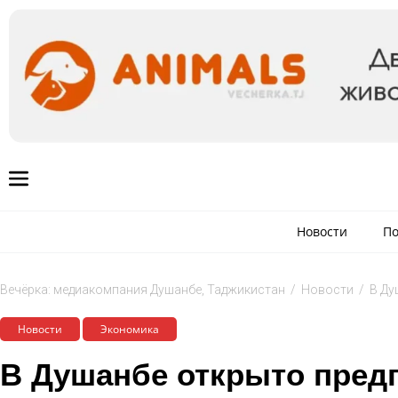
Новости
По
Вечёрка: медиакомпания Душанбе, Таджикистан
/
Новости
/
В Ду
Новости
Экономика
В Душанбе открыто пред