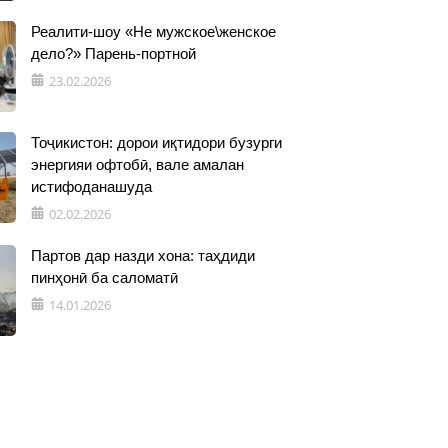
Реалити-шоу «Не мужское\женское
дело?» Парень-портной
23.02.2026
Тоҷикистон: дорои иқтидори бузурги
энергияи офтобӣ, вале амалан
истифоданашуда
02.02.2026
Партов дар назди хона: таҳдиди
пинҳонӣ ба саломатӣ
14.01.2026