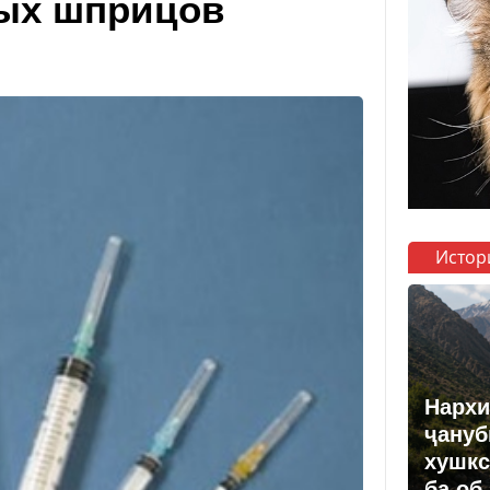
вых шприцов
Истор
Нархи
ҷануб
хушкс
ба об