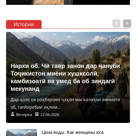
Истории
Нархи об. Чӣ тавр занон дар ҷануби
Тоҷикистон миёни хушксолӣ,
камбизоатӣ ва умед ба об зиндагӣ
мекунанд
Дар ҳоле ки роҳбарони ҷаҳон масъалаҳои амнияти
об, тағйирёбии иқлим...
Вечерка
22.06.2026
Цена воды. Как женщины юга