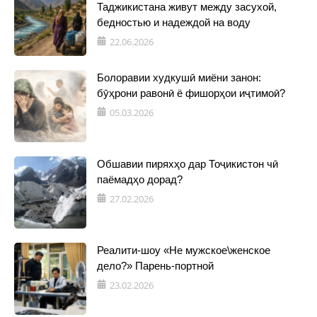
Таджикистана живут между засухой,
бедностью и надеждой на воду
22.06.2026
Болоравии худкушӣ миёни занон:
бӯҳрони равонӣ ё фишорҳои иҷтимоӣ?
05.03.2026
Обшавии пиряхҳо дар Тоҷикистон чӣ
паёмадҳо дорад?
27.02.2026
Реалити-шоу «Не мужское\женское
дело?» Парень-портной
23.02.2026