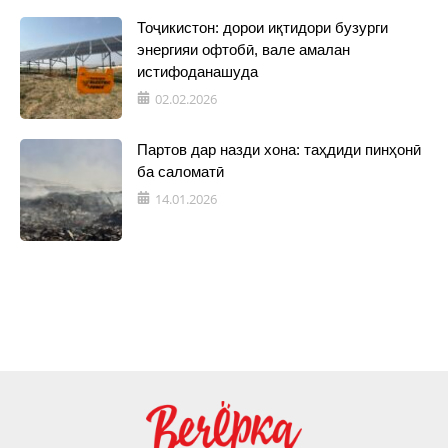
Тоҷикистон: дорои иқтидори бузурги
энергияи офтобӣ, вале амалан
истифоданашуда
02.02.2026
Партов дар назди хона: таҳдиди пинҳонӣ
ба саломатӣ
14.01.2026