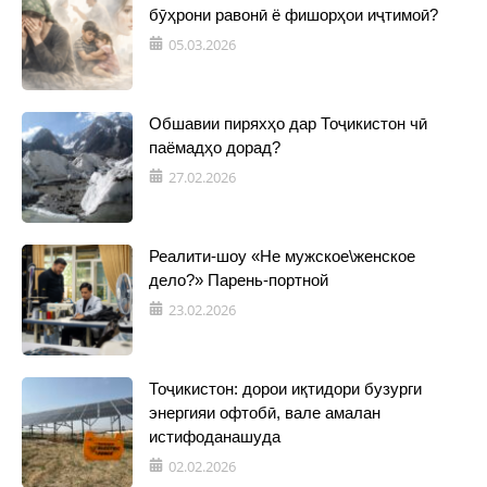
бӯҳрони равонӣ ё фишорҳои иҷтимоӣ?
05.03.2026
Обшавии пиряхҳо дар Тоҷикистон чӣ
паёмадҳо дорад?
27.02.2026
Реалити-шоу «Не мужское\женское
дело?» Парень-портной
23.02.2026
Тоҷикистон: дорои иқтидори бузурги
энергияи офтобӣ, вале амалан
истифоданашуда
02.02.2026