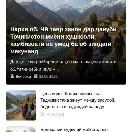
Нархи об. Чӣ тавр занон дар ҷануби
Тоҷикистон миёни хушксолӣ,
камбизоатӣ ва умед ба об зиндагӣ
мекунанд
Дар ҳоле ки роҳбарони ҷаҳон масъалаҳои амнияти
об, тағйирёбии иқлим...
Вечерка
22.06.2026
Цена воды. Как женщины юга
Таджикистана живут между засухой,
бедностью и надеждой на воду
22.06.2026
Болоравии худкушӣ миёни занон: