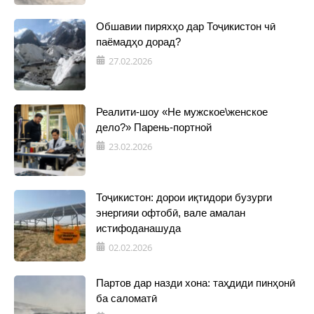
Обшавии пиряхҳо дар Тоҷикистон чӣ
паёмадҳо дорад?
27.02.2026
Реалити-шоу «Не мужское\женское
дело?» Парень-портной
23.02.2026
Тоҷикистон: дорои иқтидори бузурги
энергияи офтобӣ, вале амалан
истифоданашуда
02.02.2026
Партов дар назди хона: таҳдиди пинҳонӣ
ба саломатӣ