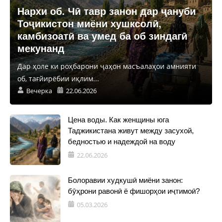
Нархи об. Чӣ тавр занон дар ҷануби
Тоҷикистон миёни хушксолӣ,
камбизоатӣ ва умед ба об зиндагӣ
мекунанд
Дар ҳоле ки роҳбарони ҷаҳон масъалаҳои амнияти
об, тағйирёбии иқлим...
Вечерка
22.06.2026
Цена воды. Как женщины юга
Таджикистана живут между засухой,
бедностью и надеждой на воду
22.06.2026
Болоравии худкушӣ миёни занон:
бӯҳрони равонӣ ё фишорҳои иҷтимоӣ?
05.03.2026