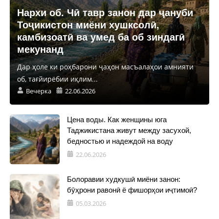
Нархи об. Чӣ тавр занон дар ҷануби
Тоҷикистон миёни хушксолӣ,
камбизоатӣ ва умед ба об зиндагӣ
мекунанд
Дар ҳоле ки роҳбарони ҷаҳон масъалаҳои амнияти
об, тағйирёбии иқлим...
Вечерка
22.06.2026
Цена воды. Как женщины юга
Таджикистана живут между засухой,
бедностью и надеждой на воду
22.06.2026
Болоравии худкушӣ миёни занон:
бӯҳрони равонӣ ё фишорҳои иҷтимоӣ?
05.03.2026