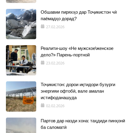
Обшавии пиряхҳо дар Тоҷикистон чӣ
паёмадҳо дорад?
27.02.2026
Реалити-шоу «Не мужское\женское
дело?» Парень-портной
23.02.2026
Тоҷикистон: дорои иқтидори бузурги
энергияи офтобӣ, вале амалан
истифоданашуда
02.02.2026
Партов дар назди хона: таҳдиди пинҳонӣ
ба саломатӣ