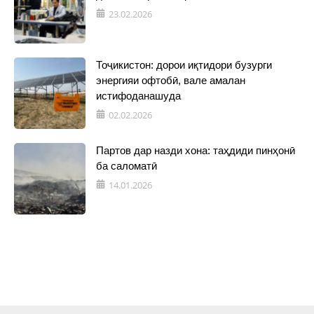
23.02.2026
Тоҷикистон: дорои иқтидори бузурги
энергияи офтобӣ, вале амалан
истифоданашуда
02.02.2026
Партов дар назди хона: таҳдиди пинҳонӣ
ба саломатӣ
14.01.2026