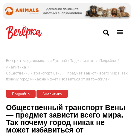
/
/
Вечёрка: медиакомпания Душанбе, Таджикистан
Подробно
/
Аналитика
Общественный транспорт Вены — предмет зависти всего мира. Так
почему город никак не может избавиться от автомобилей?
Подробно
Аналитика
Общественный транспорт Вены
— предмет зависти всего мира.
Так почему город никак не
может избавиться от