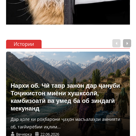
Истории
Нархи об. Чӣ тавр занон дар ҷануби
Тоҷикистон миёни хушксолӣ,
камбизоатӣ ва умед ба об зиндагӣ
мекунанд
Дар ҳоле ки роҳбарони ҷаҳон масъалаҳои амнияти
об, тағйирёбии иқлим...
Вечерка
22.06.2026