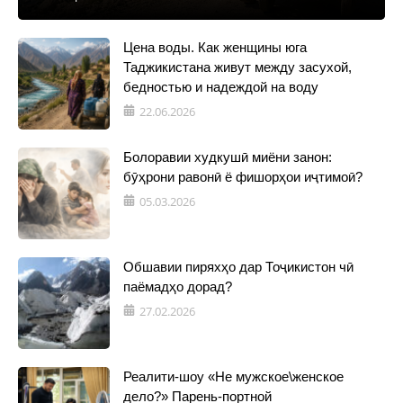
Цена воды. Как женщины юга
Таджикистана живут между засухой,
бедностью и надеждой на воду
22.06.2026
Болоравии худкушӣ миёни занон:
бӯҳрони равонӣ ё фишорҳои иҷтимоӣ?
05.03.2026
Обшавии пиряхҳо дар Тоҷикистон чӣ
паёмадҳо дорад?
27.02.2026
Реалити-шоу «Не мужское\женское
дело?» Парень-портной