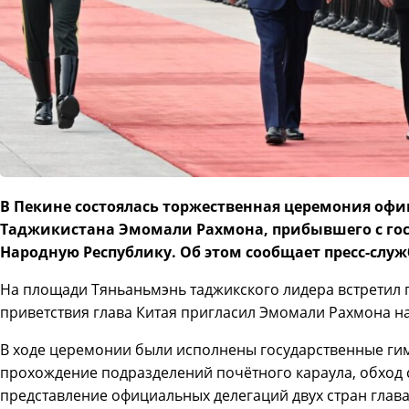
В Пекине состоялась торжественная церемония оф
Таджикистана Эмомали Рахмона, прибывшего с го
Народную Республику. Об этом сообщает пресс-служ
На площади Тяньаньмэнь таджикского лидера встретил 
приветствия глава Китая пригласил Эмомали Рахмона н
В ходе церемонии были исполнены государственные гим
прохождение подразделений почётного караула, обход с
представление официальных делегаций двух стран глава