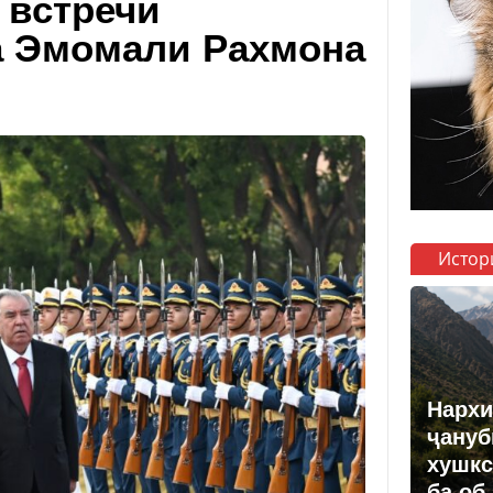
 встречи
а Эмомали Рахмона
Истор
Нархи
ҷануб
хушкс
ба об