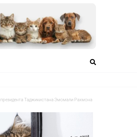
 президента Таджикистана Эмомали Рахмона