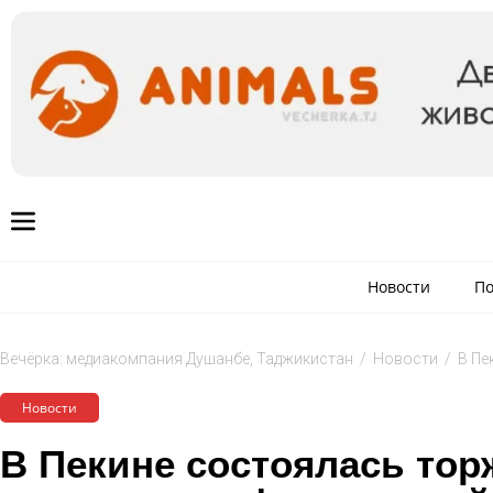
Новости
По
Вечёрка: медиакомпания Душанбе, Таджикистан
/
Новости
/
В Пе
Новости
В Пекине состоялась тор