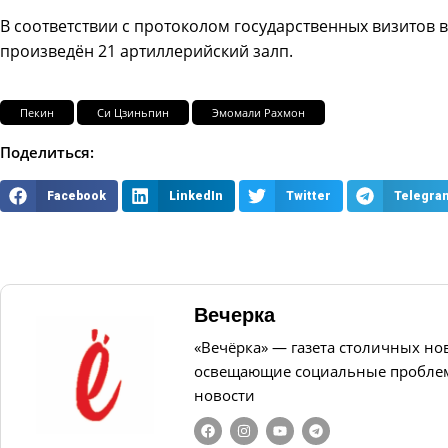
В соответствии с протоколом государственных визитов 
произведён 21 артиллерийский залп.
Пекин
Си Цзиньпин
Эмомали Рахмон
Поделиться:
Facebook
LinkedIn
Twitter
Telegra
Вечерка
«Вечёрка» — газета столичных но
освещающие социальные проблем
новости