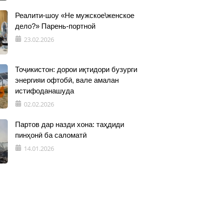
Реалити-шоу «Не мужское\женское
дело?» Парень-портной
23.02.2026
Тоҷикистон: дорои иқтидори бузурги
энергияи офтобӣ, вале амалан
истифоданашуда
02.02.2026
Партов дар назди хона: таҳдиди
пинҳонӣ ба саломатӣ
14.01.2026