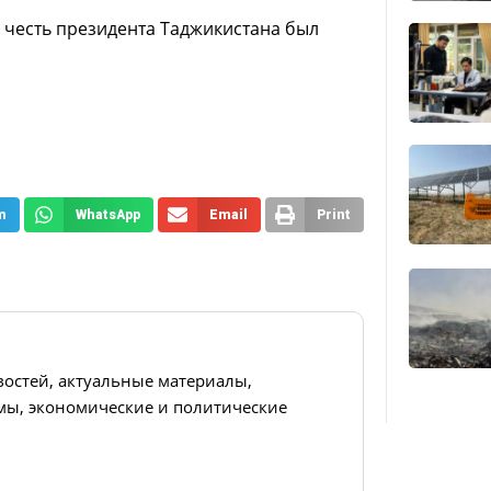
в честь президента Таджикистана был
m
WhatsApp
Email
Print
востей, актуальные материалы,
ы, экономические и политические