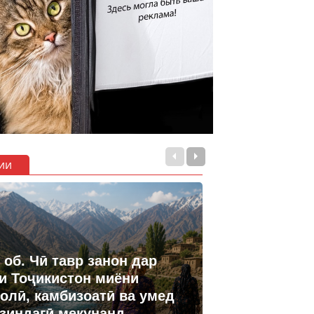
ии
 об. Чӣ тавр занон дар
и Тоҷикистон миёни
олӣ, камбизоатӣ ва умед
 зиндагӣ мекунанд