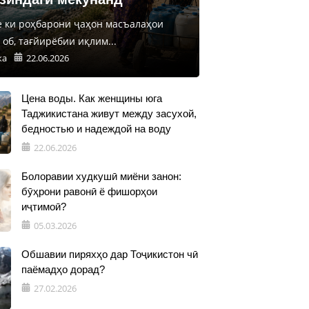
е ки роҳбарони ҷаҳон масъалаҳои
об, тағйирёбии иқлим...
ка
22.06.2026
Цена воды. Как женщины юга
Таджикистана живут между засухой,
бедностью и надеждой на воду
22.06.2026
Болоравии худкушӣ миёни занон:
бӯҳрони равонӣ ё фишорҳои
иҷтимоӣ?
05.03.2026
Обшавии пиряхҳо дар Тоҷикистон чӣ
паёмадҳо дорад?
27.02.2026