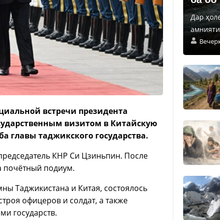
Дар ҳол
амнияти 
Вечер
ициальной встречи президента
сударственным визитом в Китайскую
ба главы таджикского государства.
председатель КНР Си Цзиньпин. После
а почётный подиум.
ны Таджикистана и Китая, состоялось
троя офицеров и солдат, а также
ми государств.