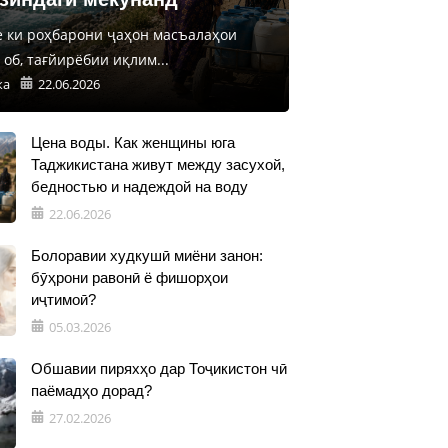
е ки роҳбарони ҷаҳон масъалаҳои
об, тағйирёбии иқлим...
ка
22.06.2026
Цена воды. Как женщины юга
Таджикистана живут между засухой,
бедностью и надеждой на воду
22.06.2026
Болоравии худкушӣ миёни занон:
бӯҳрони равонӣ ё фишорҳои
иҷтимоӣ?
05.03.2026
Обшавии пиряхҳо дар Тоҷикистон чӣ
паёмадҳо дорад?
27.02.2026