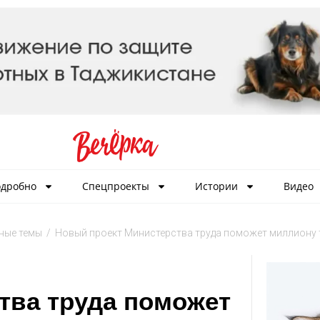
дробно
Спецпроекты
Истории
Видео
ные темы
/
Новый проект Министерства труда поможет миллиону
тва труда поможет