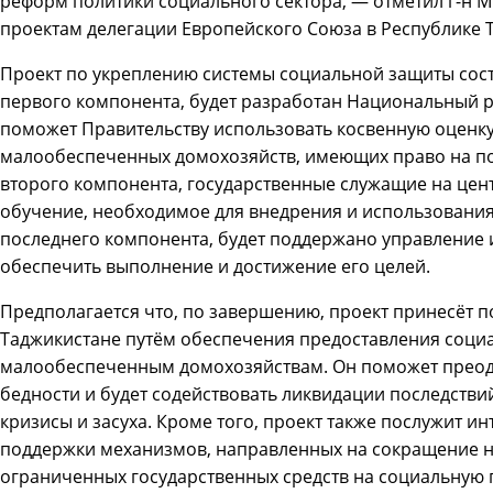
реформ политики социального сектора, — отметил г-н М
проектам делегации Европейского Союза в Республике 
Проект по укреплению системы социальной защиты сост
первого компонента, будет разработан Национальный 
поможет Правительству использовать косвенную оценк
малообеспеченных домохозяйств, имеющих право на п
второго компонента, государственные служащие на цен
обучение, необходимое для внедрения и использования
последнего компонента, будет поддержано управление и
обеспечить выполнение и достижение его целей.
Предполагается что, по завершению, проект принесёт п
Таджикистане путём обеспечения предоставления соц
малообеспеченным домохозяйствам. Он поможет преодо
бедности и будет содействовать ликвидации последстви
кризисы и засуха. Кроме того, проект также послужит и
поддержки механизмов, направленных на сокращение 
ограниченных государственных средств на социальную