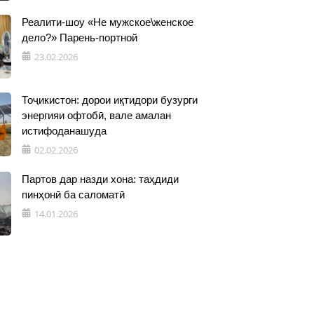
Реалити-шоу «Не мужское\женское
дело?» Парень-портной
23.02.2026
Тоҷикистон: дорои иқтидори бузурги
энергияи офтобӣ, вале амалан
истифоданашуда
02.02.2026
Партов дар назди хона: таҳдиди
пинҳонӣ ба саломатӣ
14.01.2026