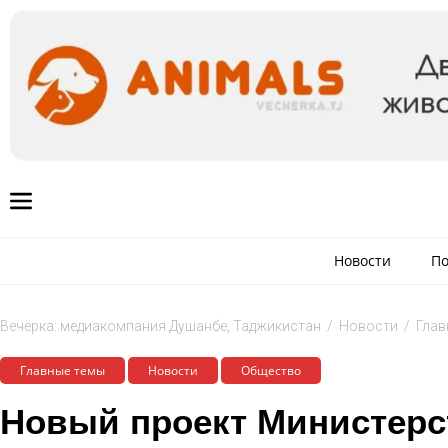
Новости
По
Вечёрка: медиакомпания Душанбе, Таджикистан
/
Новости
/
Глав
Главные темы
Новости
Общество
Новый проект Министерс