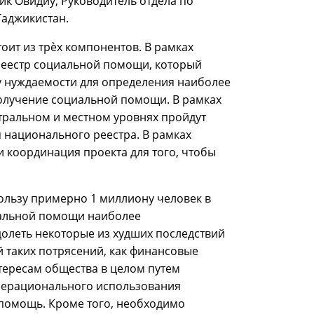
ик Овидиу, Руководитель отдела по
Таджикистан.
оит из трѐх компонентов. В рамках
реестр социальной помощи, который
у нуждаемости для определения наиболее
олучение социальной помощи. В рамках
тральном и местном уровнях пройдут
 национального реестра. В рамках
 координация проекта для того, чтобы
ользу примерно 1 миллиону человек в
иальной помощи наиболее
леть некоторые из худших последствий
й таких потрясений, как финансовые
нтересам общества в целом путем
нерационального использования
 помощь. Кроме того, необходимо