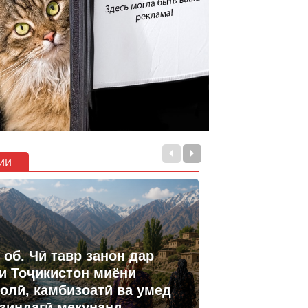
ии
 об. Чӣ тавр занон дар
и Тоҷикистон миёни
олӣ, камбизоатӣ ва умед
 зиндагӣ мекунанд