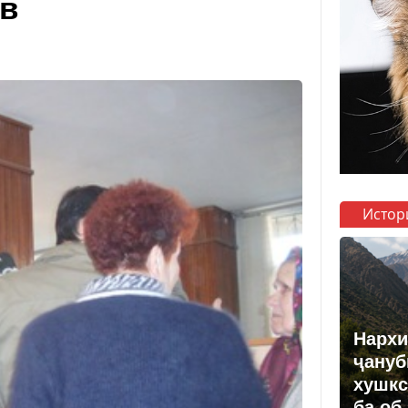
ев
Истор
Нархи
ҷануб
хушкс
ба об