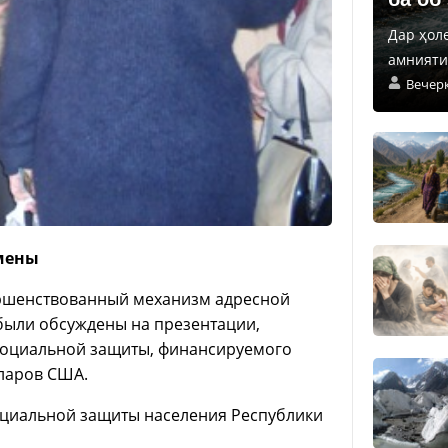
Дар ҳол
амнияти 
Вечер
емены
ршенствованный механизм адресной
были обсуждены на презентации,
социальной защиты, финансируемого
ларов США.
оциальной защиты населения Республики