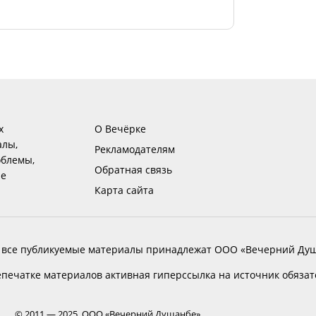
х
О Вечёрке
алы,
Рекламодателям
блемы,
Обратная связь
ие
Карта сайта
 все публикуемые материалы принадлежат ООО «Вечерний Душ
печатке материалов активная гиперссылка на источник обяза
© 2011 — 2025, ООО «Вечерний Душанбе»