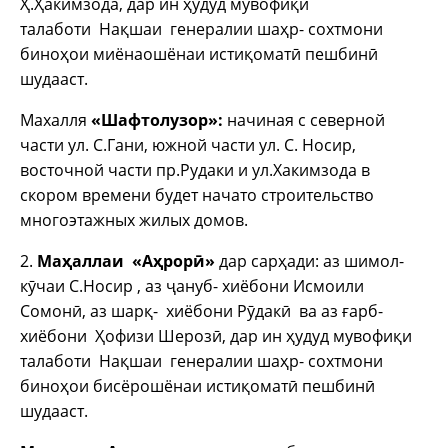
Ҳ.Ҳакимзода, дар ин ҳудуд мувофиқи
талаботи Нақшаи генералии шаҳр- сохтмони
биноҳои миёнаошёнаи истиқоматӣ пешбинӣ
шудааст.
Махалля
«Шафтолузор»:
начиная с северной
части ул. С.Гани, южной части ул. С. Носир,
восточной части пр.Рудаки и ул.Хакимзода в
скором времени будет начато строительство
многоэтажных жилых домов.
2.
Маҳаллаи «Аҳрор
ӣ»
дар сарҳади: аз шимол-
кӯчаи С.Носир , аз ҷануб- хиёбони Исмоили
Сомонӣ, аз шарқ- хиёбони Рӯдакӣ ва аз ғарб-
хиёбони Ҳофизи Шерозӣ, дар ин ҳудуд мувофиқи
талаботи Нақшаи генералии шаҳр- сохтмони
биноҳои бисёрошёнаи истиқоматӣ пешбинӣ
шудааст.