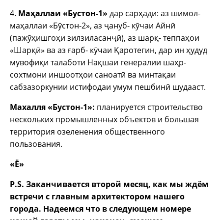
4.
Маҳаллаи «Бустон-1»
дар сарҳади: аз шимол-
маҳаллаи «Бӯстон-2», аз ҷануб- кӯчаи Айнӣ
(пажӯҳишгоҳи зилзиласанҷӣ), аз шарқ- теппаҳои
«Шарқӣ» ва аз ғарб- кӯчаи Қаротегин, дар ин ҳудуд
мувофиқи талаботи Нақшаи генералии шаҳр-
сохтмони иншоотҳои саноатӣ ва минтақаи
сабзазоркунии истифодаи умум пешбинӣ шудааст.
Махалля «Бустон-1»:
планируется строительство
нескольких промышленных объектов и большая
территория озеленения общественного
пользования.
«Ё»
P.
S. Заканчивается второй месяц, как мы ждём
встречи с главным архитектором нашего
города. Надеемся что в следующем номере