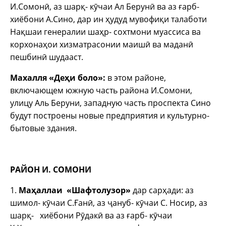
И.Сомонӣ, аз шарқ- кӯчаи Ал Берунӣ ва аз ғарб-
хиёбони А.Сино, дар ин ҳудуд мувофиқи талаботи
Нақшаи генералии шаҳр- сохтмони муассиса ва
корхонаҳои хизматрасонии маишӣ ва маданӣ
пешбинӣ шудааст.
Махалля «Деҳи боло»:
в этом районе,
включающем южную часть района И.Сомони,
улицу Аль Беруни, западную часть проспекта Сино
будут построены новые предприятия и культурно-
бытовые здания.
РАЙОН И. СОМОНИ
1.
Маҳаллаи «Шафтолузор»
дар сарҳади: аз
шимол- кӯчаи С.Ғанӣ, аз ҷануб- кӯчаи С. Носир, аз
шарқ- хиёбони Рӯдакӣ ва аз ғарб- кӯчаи