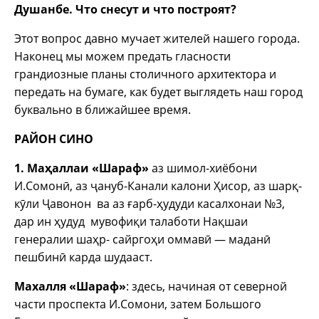
Душанбе. Что снесут и что построят?
Этот вопрос давно мучает жителей нашего города.
Наконец мы можем предать гласности
грандиозные планы столичного архитектора и
передать на бумаге, как будет выглядеть наш город
буквально в ближайшее время.
РАЙОН СИНО
1. Маҳаллаи «Шараф»
аз шимол-хиёбони
И.Сомонӣ, аз ҷануб-Канали калони Ҳисор, аз шарқ-
кӯли Ҷавонон ва аз ғарб-ҳудуди касалхонаи №3,
дар ин ҳудуд мувофиқи талаботи Нақшаи
генералии шаҳр- сайргоҳи оммавӣ — маданӣ
пешбинӣ карда шудааст.
Махалля «Шараф»
: здесь, начиная от северной
части проспекта И.Сомони, затем Большого