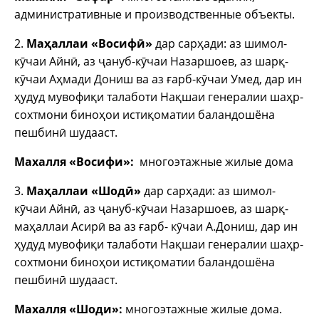
административные и производственные объекты.
2.
Маҳаллаи «Восиф
ӣ»
дар сарҳади: аз шимол-
кӯчаи Айнӣ, аз ҷануб-кӯчаи Назаршоев, аз шарқ-
кӯчаи Аҳмади Дониш ва аз ғарб-кӯчаи Умед, дар ин
ҳудуд мувофиқи талаботи Нақшаи генералии шаҳр-
сохтмони биноҳои истиқоматии баландошёна
пешбинӣ шудааст.
Махалля «Восифи»:
многоэтажные жилые дома
3.
Маҳаллаи «Шод
ӣ»
дар сарҳади: аз шимол-
кӯчаи Айнӣ, аз ҷануб-кӯчаи Назаршоев, аз шарқ-
маҳаллаи Асирӣ ва аз ғарб- кӯчаи А.Дониш, дар ин
ҳудуд мувофиқи талаботи Нақшаи генералии шаҳр-
сохтмони биноҳои истиқоматии баландошёна
пешбинӣ шудааст.
Махалля «Шоди»:
многоэтажные жилые дома.