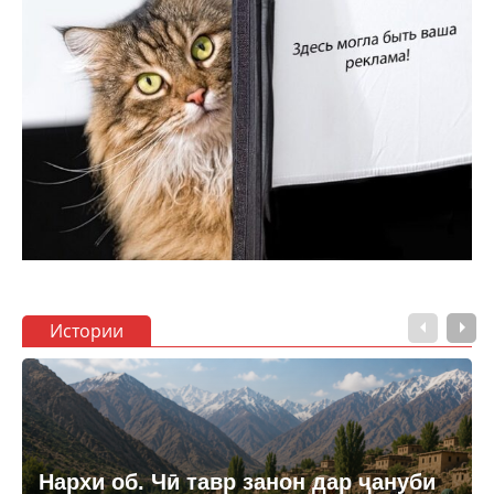
Истории
Нархи об. Чӣ тавр занон дар ҷануби