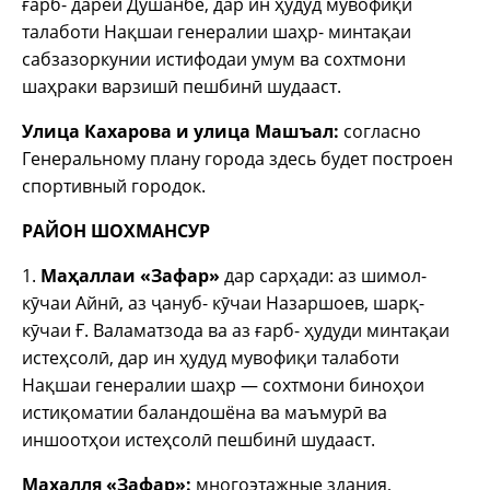
ғарб- дарёи Душанбе, дар ин ҳудуд мувофиқи
талаботи Нақшаи генералии шаҳр- минтақаи
сабзазоркунии истифодаи умум ва сохтмони
шаҳраки варзишӣ пешбинӣ шудааст.
Улица Кахарова и улица Машъал:
согласно
Генеральному плану города здесь будет построен
спортивный городок.
РАЙОН ШОХМАНСУР
1.
Маҳаллаи «Зафар»
дар сарҳади: аз шимол-
кӯчаи Айнӣ, аз ҷануб- кӯчаи Назаршоев, шарқ-
кӯчаи Ғ. Валаматзода ва аз ғарб- ҳудуди минтақаи
истеҳсолӣ, дар ин ҳудуд мувофиқи талаботи
Нақшаи генералии шаҳр — сохтмони биноҳои
истиқоматии баландошёна ва маъмурӣ ва
иншоотҳои истеҳсолӣ пешбинӣ шудааст.
Махалля «Зафар»:
многоэтажные здания,