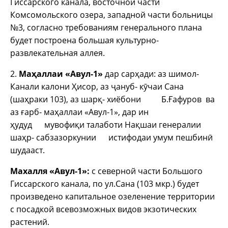
Гиссарского канала, восточной части
Комсомольского озера, западной части больницы
№3, согласно требованиям генерального плана
будет построена большая культурно-
развлекательная аллея.
2.
Маҳаллаи «Авул-1»
дар сарҳади: аз шимол-
Канали калони Ҳисор, аз ҷануб- кӯчаи Сана
(шаҳраки 103), аз шарқ- хиёбони Б.Ғафуров ва
аз ғарб- маҳаллаи «Авул-1», дар ин
ҳудуд мувофиқи талаботи Нақшаи генералии
шаҳр- сабзазоркунии истифодаи умум пешбинӣ
шудааст.
Махалля «Авул-1»:
с северной части Большого
Гиссарского канала, по ул.Сана (103 мкр.) будет
произведено капитальное озеленение территории
с посадкой всевозможных видов экзотических
растений.