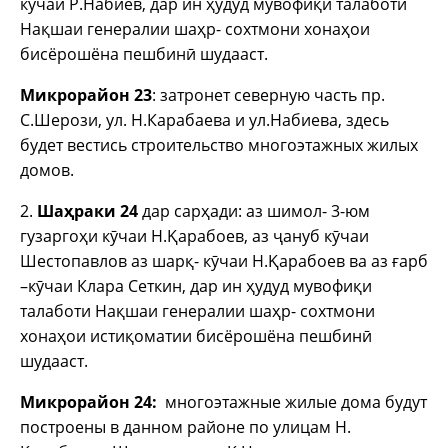
кӯчаи Р.Набиев, дар ин ҳудуд мувофиқи талаботи
Нақшаи генералии шаҳр- сохтмони хонаҳои
бисёрошёна пешбинӣ шудааст.
Микрорайон 23
: затронет северную часть пр.
С.Шерози, ул. Н.Карабаева и ул.Набиева, здесь
будет вестись строительство многоэтажных жилых
домов.
2.
Шаҳраки 24
дар сарҳади: аз шимол- 3-юм
гузаргоҳи кӯчаи Н.Қарабоев, аз ҷануб кӯчаи
Шестопавлов аз шарқ- кӯчаи Н.Қарабоев ва аз ғарб
–кӯчаи Клара Сеткин, дар ин ҳудуд мувофиқи
талаботи Нақшаи генералии шаҳр- сохтмони
хонаҳои истиқоматии бисёрошёна пешбинӣ
шудааст.
Микрорайон 24:
многоэтажные жилые дома будут
построены в данном районе по улицам Н.