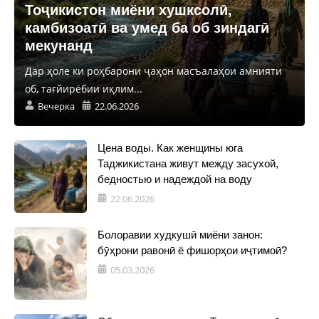
Тоҷикистон миёни хушксолӣ,
камбизоатӣ ва умед ба об зиндагӣ
мекунанд
Дар ҳоле ки роҳбарони ҷаҳон масъалаҳои амнияти
об, тағйирёбии иқлим...
Вечерка
22.06.2026
Цена воды. Как женщины юга
Таджикистана живут между засухой,
бедностью и надеждой на воду
22.06.2026
Болоравии худкушӣ миёни занон:
бӯҳрони равонӣ ё фишорҳои иҷтимоӣ?
05.03.2026