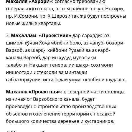
Махалля «Ахрори
»: согласно требованию
генерального плана, в этом районе по ул. Носири,
пр. И.Сомони, пр. Х.Шерози так же будут построены
новые жилые кварталы.
3.
Маҳаллаи «Проектная»
дар сарҳади: аз
шимол- кӯчаи Хоҷамбиёни боло, аз ҷануб- бозори
Варзоб, аз шарқ- хиёбони Рӯдакӣ ва аз ғарб-
канали Варзоб, дар ин ҳудуд мувофиқи
талаботи Нақшаи генералии шаҳр- сохтмони
иншоотҳои истеҳсолӣ ва минтақаи
сабзазоркунии истифодаи умум пешбинӣ шудааст.
Махалля «Проектная»:
в северной части столицы,
начиная от Варзобского канала, будет
произведено строительство производственных
объектов и озеленение территории с посадкой
большого количества деревьев и кустарников.