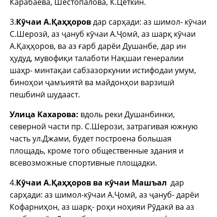
Карабаева, Шестопалова, К.Цеткин.
3.
К
ӯчаи А.Қаҳҳоров
дар сарҳади: аз шимол- кӯчаи
С.Шерозӣ, аз ҷануб кӯчаи А.Ҷомӣ, аз шарқ кӯчаи
А.Қаҳҳоров, ва аз ғарб дарёи Душанбе, дар ин
ҳудуд, мувофиқи талаботи Нақшаи генералии
шаҳр- минтақаи сабзазоркунии истифодаи умум,
биноҳои ҷамъиятӣ ва майдонҳои варзишӣ
пешбинӣ шудааст.
Улица Кахарова:
вдоль реки Душанбинки,
северной части пр. С.Шерози, затрагивая южную
часть ул.Джами, будет построена большая
площадь, кроме того общественные здания и
всевозможные спортивные площадки.
4.
К
ӯчаи А.Қаҳҳоров ва к
ӯчаи Машъал
дар
сарҳади: аз шимол-кӯчаи А.Ҷомӣ, аз ҷануб- дарёи
Кофарниҳон, аз шарқ- роҳи ноҳияи Рӯдакӣ ва аз