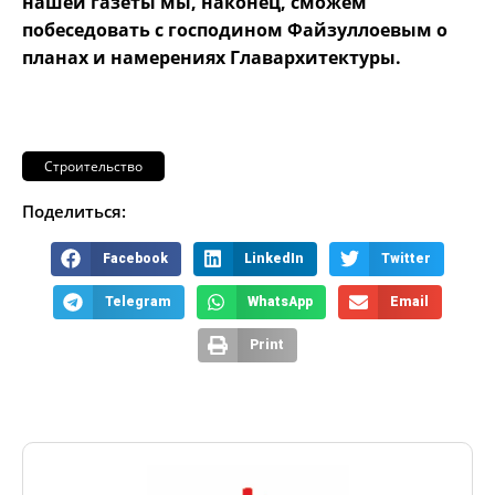
нашей газеты мы, наконец, сможем
побеседовать с господином Файзуллоевым о
планах и намерениях Главархитектуры.
Строительство
Поделиться:
Facebook
LinkedIn
Twitter
Telegram
WhatsApp
Email
Print