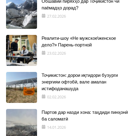
Обшавии пиряхҳо дар Тоҷикистон чӣ
паёмадҳо дорад?
27.02.2026
Реалити-шоу «Не мужское\женское
дело?» Парень-портной
23.02.2026
Тоҷикистон: дорои иқтидори бузурги
энергияи офтобӣ, вале амалан
истифоданашуда
02.02.2026
Партов дар назди хона: таҳдиди пинҳонӣ
ба саломатӣ
14.01.2026