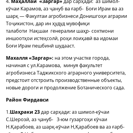
4.
Маҳаллаи «Заргар»
дар сарҳади: аз шимол-
кӯчаи Карамов, аз ҷануб ва ғарб- Боғи Ирам ва аз
шарқ — Факултаи агробизнеси Донишгоҳи аграрии
Тоҷикистон, дар ин ҳудуд мувофиқи
талаботи Нақшаи генералии шаҳр- сохтмони
иншоотҳои истеҳсолӣ, роҳи лоиҳавӣ ва идомаи
Боғи Ирам пешбинӣ шудааст.
Махалля «Заргар»:
на этом участке города,
начиная с ул.Карамова, минуя факультет
агробизнеса Таджикского аграрного университета,
предстоит отстроить производственные объекты,
новые дороги и продолжение Ботанического сада.
Район Фирдавси
1.
Шаҳраки 23
дар сарҳади: аз шимол-кӯчаи
С.Шерозӣ, аз ҷануб- 3-юм гузаргоҳи кӯчаи
Н.Қарабоев, аз шарқ-кӯчаи Н,Қарабоев ва аз ғарб-