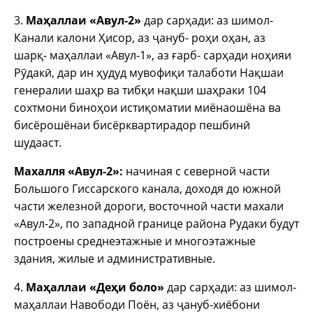
3.
Маҳаллаи «Авул-2»
дар сарҳади: аз шимол-
Канали калони Ҳисор, аз ҷануб- роҳи оҳан, аз
шарқ- маҳаллаи «Авул-1», аз ғарб- сарҳади ноҳияи
Рӯдакӣ, дар ин ҳудуд мувофиқи талаботи Нақшаи
генералии шаҳр ва тибқи нақши шаҳраки 104
сохтмони биноҳои истиқоматии миёнаошёна ва
бисёрошёнаи бисёрквартирадор пешбинӣ
шудааст.
Махалля «Авул-2»:
начиная с северной части
Большого Гиссарского канала, доходя до южной
части железной дороги, восточной части махали
«Авул-2», по западной границе района Рудаки будут
построены среднеэтажные и многоэтажные
здания, жилые и административные.
4.
Маҳаллаи «Деҳи боло»
дар сарҳади: аз шимол-
маҳаллаи Навободи Поён, аз ҷануб-хиёбони