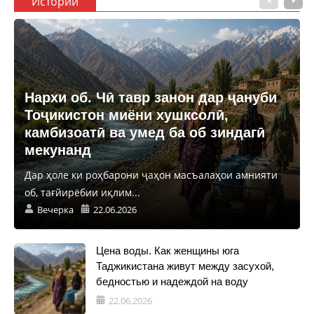
Истории
Нархи об. Чӣ тавр занон дар ҷануби
Тоҷикистон миёни хушксолӣ,
камбизоатӣ ва умед ба об зиндагӣ
мекунанд
Дар ҳоле ки роҳбарони ҷаҳон масъалаҳои амнияти
об, тағйирёбии иқлим...
Вечерка
22.06.2026
Цена воды. Как женщины юга
Таджикистана живут между засухой,
бедностью и надеждой на воду
22.06.2026