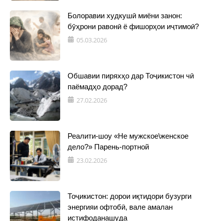
Болоравии худкушӣ миёни занон:
бӯҳрони равонӣ ё фишорҳои иҷтимоӣ?
05.03.2026
Обшавии пиряхҳо дар Тоҷикистон чӣ
паёмадҳо дорад?
27.02.2026
Реалити-шоу «Не мужское\женское
дело?» Парень-портной
23.02.2026
Тоҷикистон: дорои иқтидори бузурги
энергияи офтобӣ, вале амалан
истифоданашуда