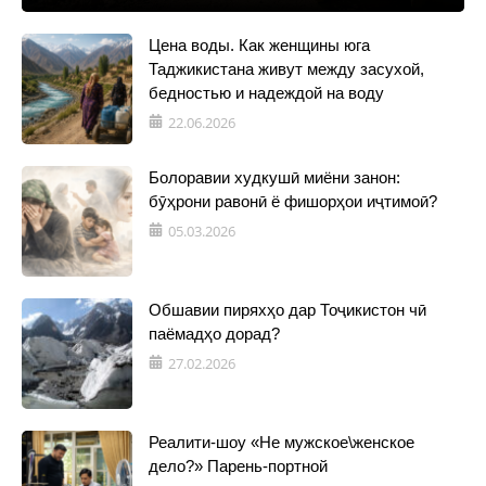
Цена воды. Как женщины юга
Таджикистана живут между засухой,
бедностью и надеждой на воду
22.06.2026
Болоравии худкушӣ миёни занон:
бӯҳрони равонӣ ё фишорҳои иҷтимоӣ?
05.03.2026
Обшавии пиряхҳо дар Тоҷикистон чӣ
паёмадҳо дорад?
27.02.2026
Реалити-шоу «Не мужское\женское
дело?» Парень-портной