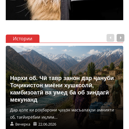
Истории
Нархи об. Чӣ тавр занон дар ҷануби
Тоҷикистон миёни хушксолӣ,
камбизоатӣ ва умед ба об зиндагӣ
мекунанд
Дар ҳоле ки роҳбарони ҷаҳон масъалаҳои амнияти
об, тағйирёбии иқлим...
Вечерка
22.06.2026