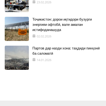
23.02.2026
Тоҷикистон: дорои иқтидори бузурги
энергияи офтобӣ, вале амалан
истифоданашуда
02.02.2026
Партов дар назди хона: таҳдиди пинҳонӣ
ба саломатӣ
14.01.2026