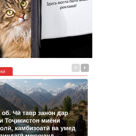
ии
 об. Чӣ тавр занон дар
и Тоҷикистон миёни
олӣ, камбизоатӣ ва умед
 зиндагӣ мекунанд