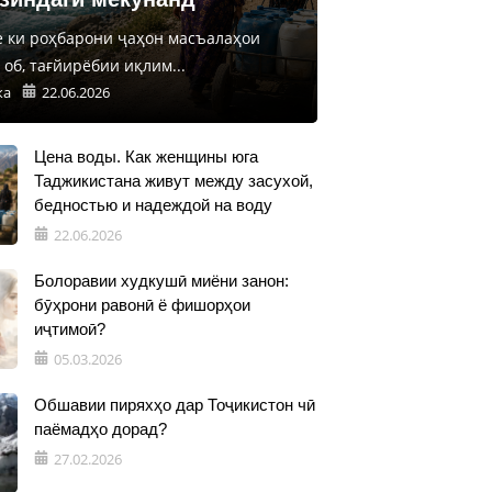
е ки роҳбарони ҷаҳон масъалаҳои
об, тағйирёбии иқлим...
ка
22.06.2026
Цена воды. Как женщины юга
Таджикистана живут между засухой,
бедностью и надеждой на воду
22.06.2026
Болоравии худкушӣ миёни занон:
бӯҳрони равонӣ ё фишорҳои
иҷтимоӣ?
05.03.2026
Обшавии пиряхҳо дар Тоҷикистон чӣ
паёмадҳо дорад?
27.02.2026