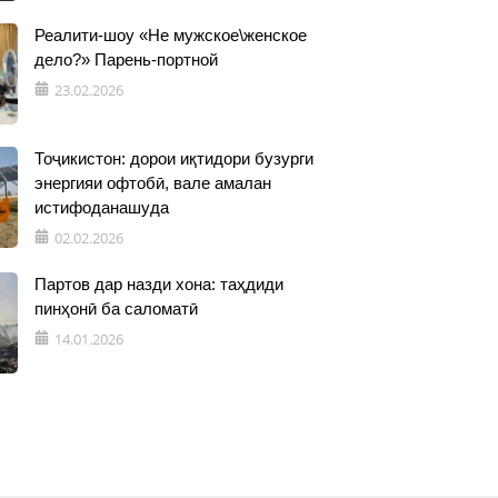
Реалити-шоу «Не мужское\женское
дело?» Парень-портной
23.02.2026
Тоҷикистон: дорои иқтидори бузурги
энергияи офтобӣ, вале амалан
истифоданашуда
02.02.2026
Партов дар назди хона: таҳдиди
пинҳонӣ ба саломатӣ
14.01.2026