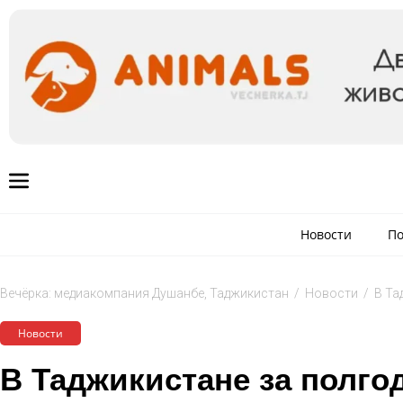
Новости
По
Вечёрка: медиакомпания Душанбе, Таджикистан
/
Новости
/
В Та
Новости
В Таджикистане за полго