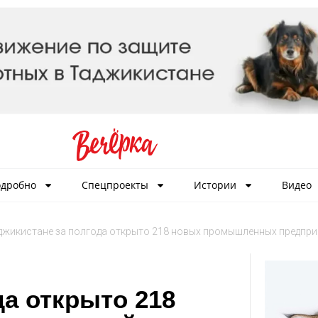
дробно
Спецпроекты
Истории
Видео
джикистане за полгода открыто 218 новых промышленных предпри
да открыто 218