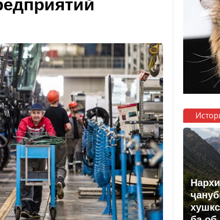
редприятий
Истор
Нархи
ҷануб
хушкс
ба об