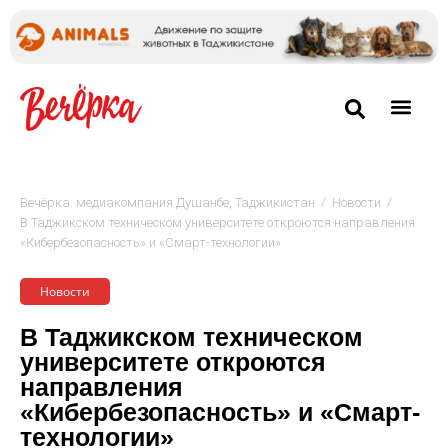
/
/
Вечёрка: медиакомпания Душанбе, Таджикистан
Новости
В Таджикском техническом университете откроются направления
«Кибербезопасность» и «Смарт-технологии»
Новости
В Таджикском техническом
университете откроются
направления
«Кибербезопасность» и «Смарт-
технологии»