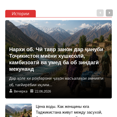
Истории
Нархи об. Чӣ тавр занон дар ҷануби
Тоҷикистон миёни хушксолӣ,
камбизоатӣ ва умед ба об зиндагӣ
мекунанд
Дар ҳоле ки роҳбарони ҷаҳон масъалаҳои амнияти
об, тағйирёбии иқлим...
Вечерка
22.06.2026
Цена воды. Как женщины юга
Таджикистана живут между засухой,