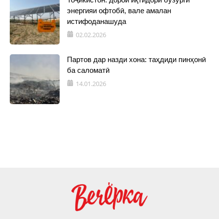
энергияи офтобӣ, вале амалан
истифоданашуда
02.02.2026
Партов дар назди хона: таҳдиди пинҳонӣ
ба саломатӣ
14.01.2026