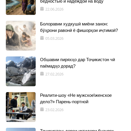
бедностью и надеждой на воду
22.06.2026
Болоравии худкушӣ миёни занон:
бӯҳрони равонӣ ё фишорҳои иҷтимоӣ?
05.03.2026
Обшавии пиряхҳо дар Тоҷикистон чӣ
паёмадҳо дорад?
27.02.2026
Реалити-шоу «Не мужское\женское
дело?» Парень-портной
23.02.2026
Тоҷикистон: дорои иқтидори бузурги