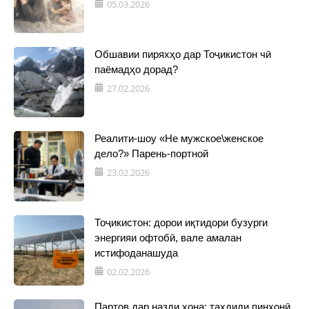
05.03.2026
Обшавии пиряхҳо дар Тоҷикистон чӣ
паёмадҳо дорад?
27.02.2026
Реалити-шоу «Не мужское\женское
дело?» Парень-портной
23.02.2026
Тоҷикистон: дорои иқтидори бузурги
энергияи офтобӣ, вале амалан
истифоданашуда
02.02.2026
Партов дар назди хона: таҳдиди пинҳонӣ