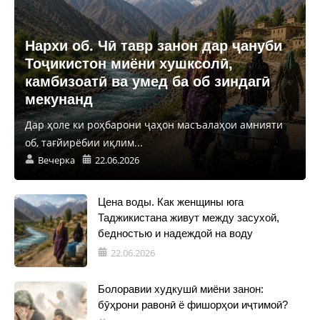
Нархи об. Чӣ тавр занон дар ҷануби
Тоҷикистон миёни хушксолӣ,
камбизоатӣ ва умед ба об зиндагӣ
мекунанд
Дар ҳоле ки роҳбарони ҷаҳон масъалаҳои амнияти
об, тағйирёбии иқлим...
Вечерка
22.06.2026
Цена воды. Как женщины юга
Таджикистана живут между засухой,
бедностью и надеждой на воду
22.06.2026
Болоравии худкушӣ миёни занон:
бӯҳрони равонӣ ё фишорҳои иҷтимоӣ?