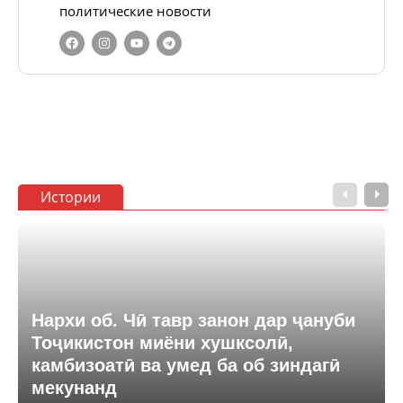
политические новости
Истории
Нархи об. Чӣ тавр занон дар ҷануби
Тоҷикистон миёни хушксолӣ,
камбизоатӣ ва умед ба об зиндагӣ
мекунанд