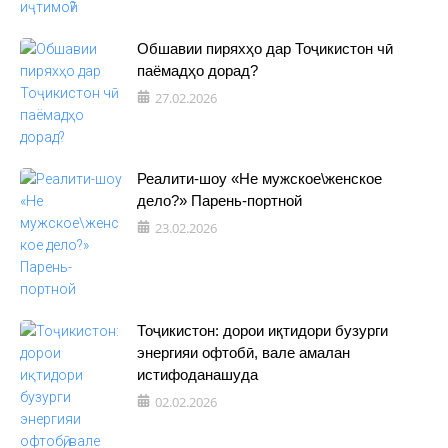
Обшавии пиряхҳо дар Тоҷикистон чӣ
паёмадҳо дорад?
27.02.2026
Реалити-шоу «Не мужское\женское
дело?» Парень-портной
23.02.2026
Тоҷикистон: дорои иқтидори бузурги
энергияи офтобӣ, вале амалан
истифоданашуда
02.02.2026