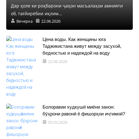
Дар ҳоле ки роҳбарони ҷаҳон масъалаҳои амнияти
об, тағйирёбии иқлим...
Вечерка
22.06.2026
Цена воды. Как женщины юга
Таджикистана живут между засухой,
бедностью и надеждой на воду
22.06.2026
Болоравии худкушӣ миёни занон:
бӯҳрони равонӣ ё фишорҳои иҷтимоӣ?
05.03.2026