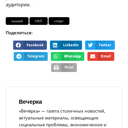
аудитории.
коххей
НХЛ
спорт
Поделиться:
Facebook
LinkedIn
Twitter
Telegram
WhatsApp
Email
Print
Вечерка
«Вечёрка» — газета столичных новостей,
актуальные материалы, освещающие
социальные проблемы, экономические и