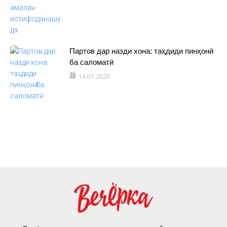
Партов дар назди хона: таҳдиди пинҳонӣ
ба саломатӣ
14.01.2026