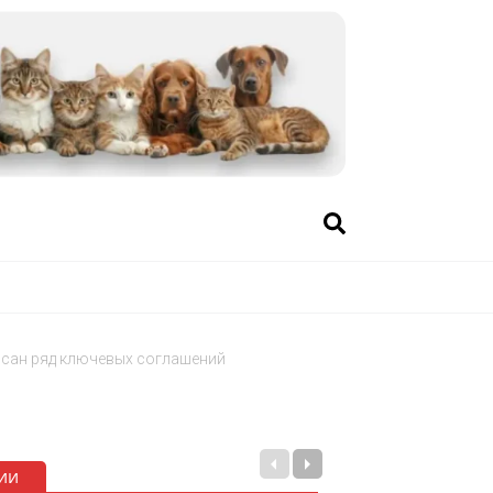
исан ряд ключевых соглашений
ии