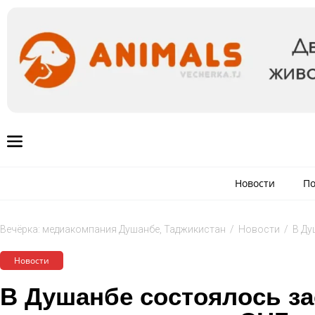
Новости
По
Вечёрка: медиакомпания Душанбе, Таджикистан
/
Новости
/
В Ду
Новости
В Душанбе состоялось за