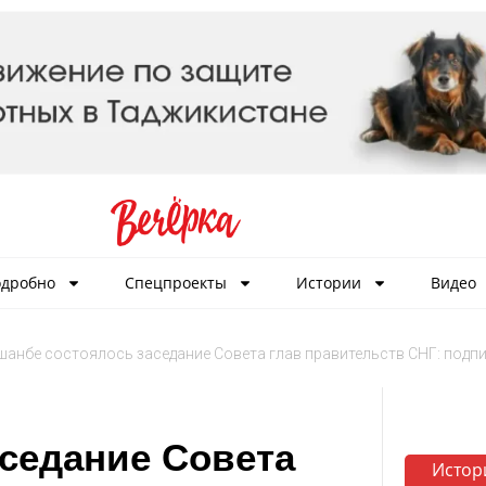
дробно
Спецпроекты
Истории
Видео
шанбе состоялось заседание Совета глав правительств СНГ: подп
седание Совета
Истор