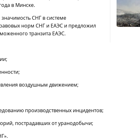
года в Минске.
значимость СНГ в системе
равовых норм СНГ и ЕАЭС и предложил
аможенного транзита ЕАЭС.
ии;
енности;
авления воздушным движением;
ледованию производственных инцидентов;
орий, пострадавших от уранодобычи;
Г».