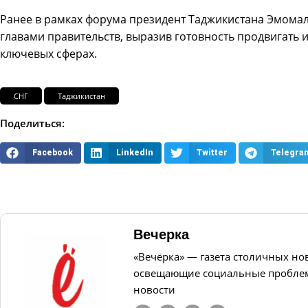
Ранее в рамках форума президент Таджикистана Эмомал
главами правительств, выразив готовность продвигать
ключевых сферах.
СНГ
Таджикистан
Поделиться:
Facebook
LinkedIn
Twitter
Telegra
Вечерка
«Вечёрка» — газета столичных но
освещающие социальные проблем
новости