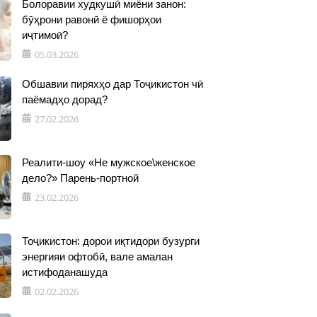
Болоравии худкушӣ миёни занон:
бӯҳрони равонӣ ё фишорҳои
иҷтимоӣ?
05.03.2026
Обшавии пиряхҳо дар Тоҷикистон чӣ
паёмадҳо дорад?
27.02.2026
Реалити-шоу «Не мужское\женское
дело?» Парень-портной
23.02.2026
Тоҷикистон: дорои иқтидори бузурги
энергияи офтобӣ, вале амалан
истифоданашуда
02.02.2026