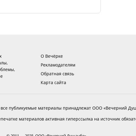
х
О Вечёрке
алы,
Рекламодателям
блемы,
Обратная связь
ие
Карта сайта
 все публикуемые материалы принадлежат ООО «Вечерний Душ
печатке материалов активная гиперссылка на источник обяза
© 2011 — 2025, ООО «Вечерний Душанбе»