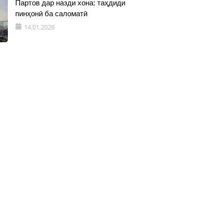
Партов дар назди хона: таҳдиди
пинҳонӣ ба саломатӣ
14.01.2026