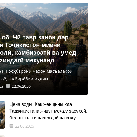
 об. Чӣ тавр занон дар
и Тоҷикистон миёни
олӣ, камбизоатӣ ва умед
 зиндагӣ мекунанд
е ки роҳбарони ҷаҳон масъалаҳои
об, тағйирёбии иқлим...
ка
22.06.2026
Цена воды. Как женщины юга
Таджикистана живут между засухой,
бедностью и надеждой на воду
22.06.2026