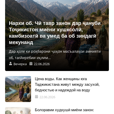
Нархи об. Чӣ тавр занон дар ҷануби
Тоҷикистон миёни хушксолӣ,
камбизоатӣ ва умед ба об зиндагӣ
мекунанд
Дар ҳоле ки роҳбарони ҷаҳон масъалаҳои амнияти
об, тағйирёбии иқлим...
Вечерка
22.06.2026
Цена воды. Как женщины юга
Таджикистана живут между засухой,
бедностью и надеждой на воду
22.06.2026
Болоравии худкушӣ миёни занон: