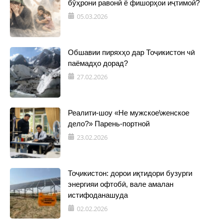
бӯҳрони равонӣ ё фишорҳои иҷтимоӣ?
05.03.2026
Обшавии пиряхҳо дар Тоҷикистон чӣ
паёмадҳо дорад?
27.02.2026
Реалити-шоу «Не мужское\женское
дело?» Парень-портной
23.02.2026
Тоҷикистон: дорои иқтидори бузурги
энергияи офтобӣ, вале амалан
истифоданашуда
02.02.2026