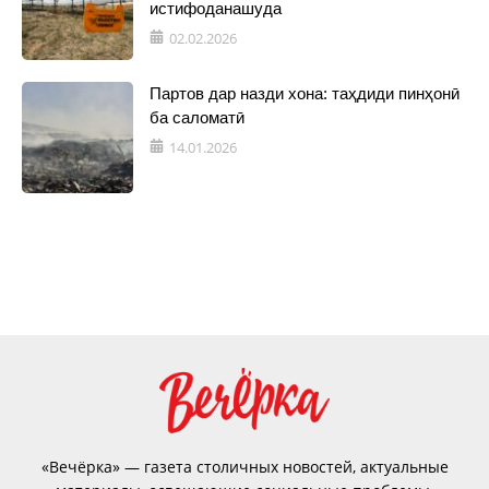
истифоданашуда
02.02.2026
Партов дар назди хона: таҳдиди пинҳонӣ
ба саломатӣ
14.01.2026
«Вечёрка» — газета столичных новостей, актуальные