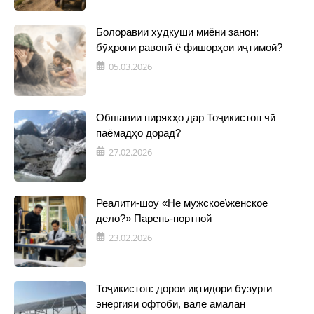
Болоравии худкушӣ миёни занон:
бӯҳрони равонӣ ё фишорҳои иҷтимоӣ?
05.03.2026
Обшавии пиряхҳо дар Тоҷикистон чӣ
паёмадҳо дорад?
27.02.2026
Реалити-шоу «Не мужское\женское
дело?» Парень-портной
23.02.2026
Тоҷикистон: дорои иқтидори бузурги
энергияи офтобӣ, вале амалан