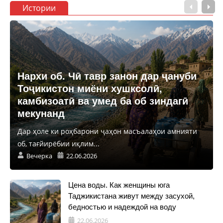
Истории
Нархи об. Чӣ тавр занон дар ҷануби
Тоҷикистон миёни хушксолӣ,
камбизоатӣ ва умед ба об зиндагӣ
мекунанд
Дар ҳоле ки роҳбарони ҷаҳон масъалаҳои амнияти
об, тағйирёбии иқлим...
Вечерка
22.06.2026
Цена воды. Как женщины юга
Таджикистана живут между засухой,
бедностью и надеждой на воду
22.06.2026