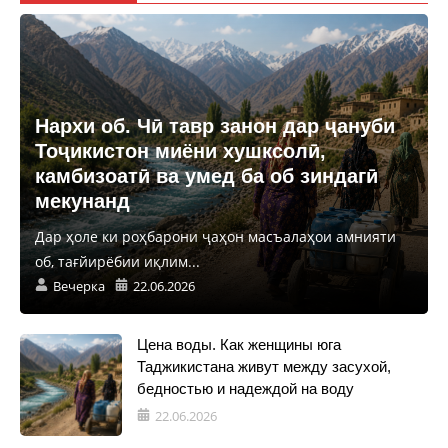
Нархи об. Чӣ тавр занон дар ҷануби
Тоҷикистон миёни хушксолӣ,
камбизоатӣ ва умед ба об зиндагӣ
мекунанд
Дар ҳоле ки роҳбарони ҷаҳон масъалаҳои амнияти
об, тағйирёбии иқлим...
Вечерка
22.06.2026
Цена воды. Как женщины юга
Таджикистана живут между засухой,
бедностью и надеждой на воду
22.06.2026