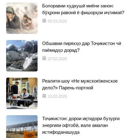
Болоравии худкушӣ миёни занон:
бӯҳрони равонӣ ё фишорҳои иҷтимоӣ?
05.03.2026
Обшавии пиряхҳо дар Тоҷикистон чӣ
паёмадҳо дорад?
27.02.2026
Реалити-шоу «Не мужское\женское
дело?» Парень-портной
23.02.2026
Тоҷикистон: дорои иқтидори бузурги
энергияи офтобӣ, вале амалан
истифоданашуда