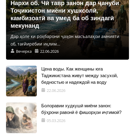
Нархи об. Чӣ тавр занон дар ҷануби
Тоҷикистон миёни хушксолӣ,
камбизоатӣ ва умед ба об зиндагӣ
мекунанд
Дар ҳоле ки роҳбарони ҷаҳон масъалаҳои амнияти
об, тағйирёбии иқлим...
Вечерка
22.06.2026
Цена воды. Как женщины юга
Таджикистана живут между засухой,
бедностью и надеждой на воду
22.06.2026
Болоравии худкушӣ миёни занон:
бӯҳрони равонӣ ё фишорҳои иҷтимоӣ?
05.03.2026