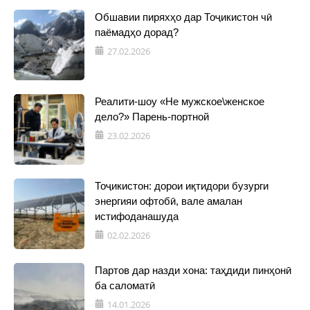
Обшавии пиряхҳо дар Тоҷикистон чӣ
паёмадҳо дорад?
27.02.2026
Реалити-шоу «Не мужское\женское
дело?» Парень-портной
23.02.2026
Тоҷикистон: дорои иқтидори бузурги
энергияи офтобӣ, вале амалан
истифоданашуда
02.02.2026
Партов дар назди хона: таҳдиди пинҳонӣ
ба саломатӣ
14.01.2026