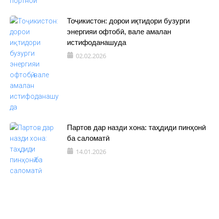
Тоҷикистон: дорои иқтидори бузурги
энергияи офтобӣ, вале амалан
истифоданашуда
02.02.2026
Партов дар назди хона: таҳдиди пинҳонӣ
ба саломатӣ
14.01.2026