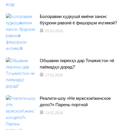
Болоравии худкушӣ миёни занон:
бӯҳрони равонӣ ё фишорҳои иҷтимоӣ?
05.03.2026
Обшавии пиряхҳо дар Тоҷикистон чӣ
паёмадҳо дорад?
27.02.2026
Реалити-шоу «Не мужское\женское
дело?» Парень-портной
23.02.2026