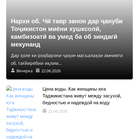
Нархи об. Чӣ тавр занон дар ҷануби
Тоҷикистон миёни хушксолӣ,
камбизоатӣ ва умед ба об зиндагӣ
мекунанд
Дар ҳоле ки роҳбарони ҷаҳон масъалаҳои амнияти
об, тағйирёбии иқлим...
Вечерка
22.06.2026
Цена воды. Как женщины юга
Таджикистана живут между засухой,
бедностью и надеждой на воду
22.06.2026